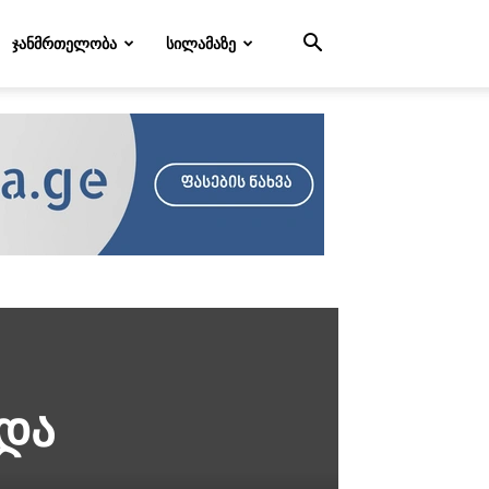
ᲯᲐᲜᲛᲠᲗᲔᲚᲝᲑᲐ
ᲡᲘᲚᲐᲛᲐᲖᲔ
 და