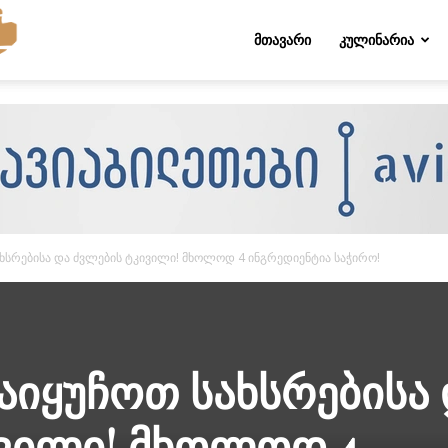
Folktips.org
ᲛᲗᲐᲕᲐᲠᲘ
ᲙᲣᲚᲘᲜᲐᲠᲘᲐ
სახსრებისა და ძვლების ტკივილი! მხოლოდ 4 ინგრედიენტია საჭირო!
გაიყუჩოთ სახსრებისა
ივილი! მხოლოდ 4