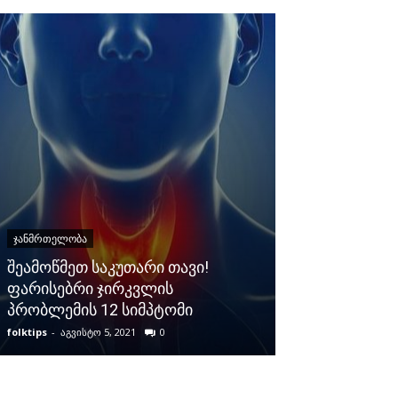
ᲯᲐᲜᲛᲠᲗᲔᲚᲝᲑᲐ
ᲯᲐᲜᲛᲠᲗᲔᲚᲝᲑᲐ
შეამოწმეთ საკუთარი თავი!
10 მავნე ჩვე
ფარისებრი ჯირკვლის
თირკმელებს 
პრობლემის 12 სიმპტომი
მეტი…
folktips
-
აგვისტო 5, 2021
0
folktips
-
ივლისი 20