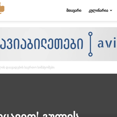
Folktips.org
ᲛᲗᲐᲕᲐᲠᲘ
ᲙᲣᲚᲘᲜᲐᲠᲘᲐ
ის დაავადების საერთო სიმპტომები.
ყავით! გულის