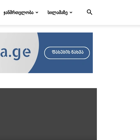
ᲯᲐᲜᲛᲠᲗᲔᲚᲝᲑᲐ
ᲡᲘᲚᲐᲛᲐᲖᲔ