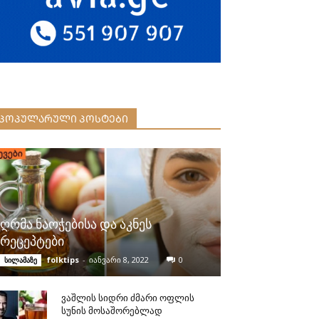
ᲞᲝᲞᲣᲚᲐᲠᲣᲚᲘ ᲞᲝᲡᲢᲔᲑᲘ
ღრმა ნაოჭებისა და აკნეს
რეცეპტები
folktips
-
იანვარი 8, 2022
0
სილამაზე
ვაშლის სიდრი ძმარი ოფლის
სუნის მოსაშორებლად