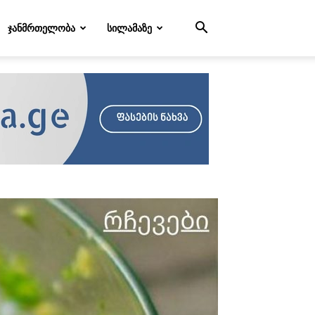
ᲯᲐᲜᲛᲠᲗᲔᲚᲝᲑᲐ
ᲡᲘᲚᲐᲛᲐᲖᲔ