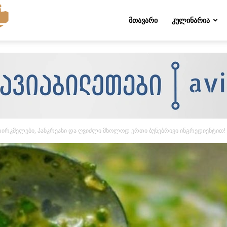
Folktips.org
ᲛᲗᲐᲕᲐᲠᲘ
ᲙᲣᲚᲘᲜᲐᲠᲘᲐ
 თირკმელები, პანკრეასი და ღვიძლი მხოლოდ ერთი ბუნებრივი ინგრედიენტით!