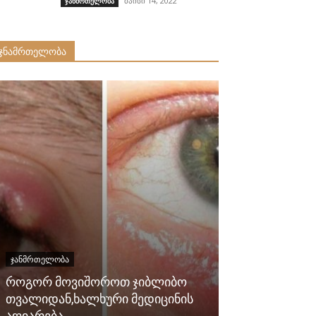
მაისი 14, 2022
ჯანმრთელობა
ჯნამრთელობა
ᲯᲐᲜᲛᲠᲗᲔᲚᲝᲑᲐ
ᲯᲐᲜᲛᲠᲗᲔᲚᲝᲑᲐ
როგორ მოვიშოროთ ჯიბლიბო
თვალიდან,ხალხური მედიცინის
ბალიშის ქვეშ
აღიარება.
ძილის სარგე