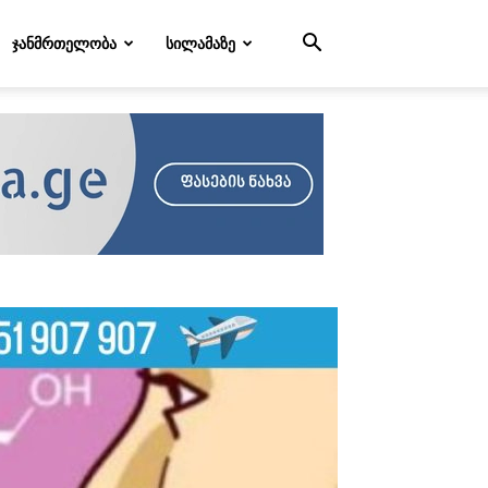
ᲯᲐᲜᲛᲠᲗᲔᲚᲝᲑᲐ
ᲡᲘᲚᲐᲛᲐᲖᲔ