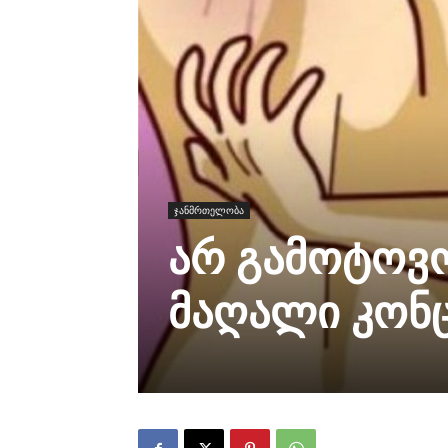
ჯანმრთელობა
არ გამოტოვო
მაღალი კონცე