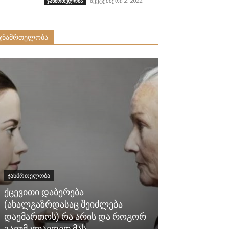
სექტემბერი 2, 2022
ჯანმრთელობა
ჯნამრთელობა
ᲯᲐᲜᲛᲠᲗᲔᲚᲝᲑᲐ
ᲯᲐᲜᲛᲠᲗᲔᲚᲝᲑᲐ
ქცევითი დაბერება
(ახალგაზრდასაც შეიძლება
ქინძი მეგონ
დაემართოს) რა არის და როგორ
მცენარე,ამდ
გავუმკლავდეთ მას.
თვისება თუ ე