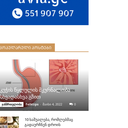
ᲞᲝᲞᲣᲚᲐᲠᲣᲚᲘ ᲞᲝᲡᲢᲔᲑᲘ
კუჭის წყლულის მკურნალობა
სხვადასხვა გზით
folktips
-
მაისი 4, 2022
0
ჯანმრთელობა
10 საშუალება, რომლებმაც
გადაურჩნენ დროის