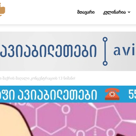
Folktips.org
ᲛᲗᲐᲕᲐᲠᲘ
ᲙᲣᲚᲘᲜᲐᲠᲘᲐ
 შაქრის მაღალი კონცენტრაციის 13 ნიშანი!