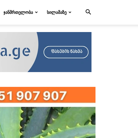
ᲯᲐᲜᲛᲠᲗᲔᲚᲝᲑᲐ
ᲡᲘᲚᲐᲛᲐᲖᲔ