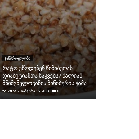
ᲯᲐᲜᲛᲠᲗᲔᲚᲝᲑᲐ
ᲯᲐᲜᲛᲠᲗᲔᲚᲝᲑᲐ
რატო უწოდებენ წიწიბურას
მარტივი და ი
დიაბეტიანთა საკვებს? ძალიან
მოსაშორებლა
მნიშვნელოვანია წიწიბურის ჭამა
წაისვით ფეხე
folktips
-
იანვარი 16, 2023
0
folktips
-
მაისი 19, 