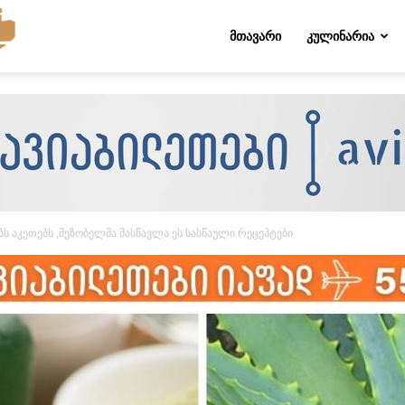
Folktips.org
ᲛᲗᲐᲕᲐᲠᲘ
ᲙᲣᲚᲘᲜᲐᲠᲘᲐ
ბს აკეთებს ,მეზობელმა მასწავლა ეს სასწაული რეცეპტები