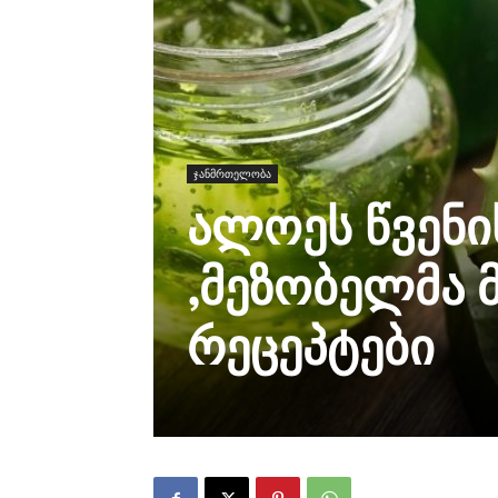
ჯანმრთელობა
ალოეს წვენი
,მეზობელმა 
რეცეპტები