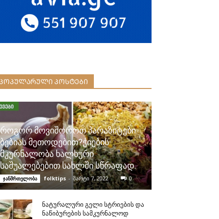
ᲞᲝᲞᲣᲚᲐᲠᲣᲚᲘ ᲞᲝᲡᲢᲔᲑᲘ
როგორ მოვიშოროთ პარაზიტები
ბებიას მეთოდებით?ჭიების
მკურნალობა ხალხური
საშუალებებით სახლში სწრაფად.
folktips
-
მარტი 7, 2022
0
ჯანმრთელობა
ნატურალური გელი სტრიების და
ნაწიბურების სამკურნალოდ