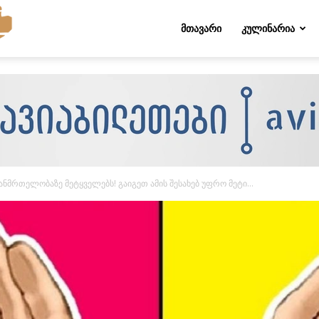
Folktips.org
ᲛᲗᲐᲕᲐᲠᲘ
ᲙᲣᲚᲘᲜᲐᲠᲘᲐ
ჯანმრთელობაზე მეტყველებს! გაიგეთ ამის შესახებ უფრო მეტი…