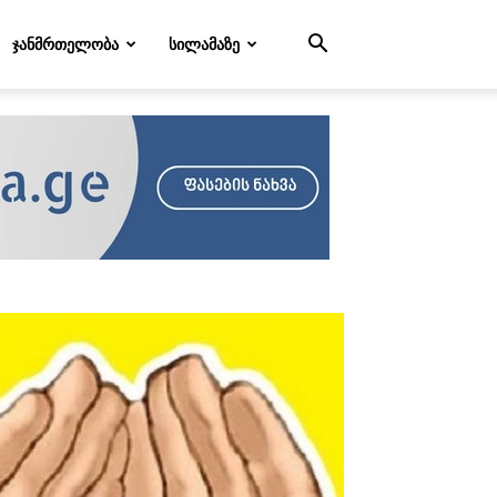
ᲯᲐᲜᲛᲠᲗᲔᲚᲝᲑᲐ
ᲡᲘᲚᲐᲛᲐᲖᲔ