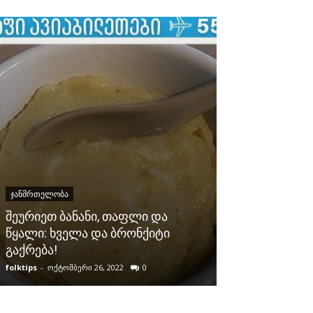
ᲯᲐᲜᲛᲠᲗᲔᲚᲝᲑᲐ
ᲯᲐᲜᲛᲠᲗᲔᲚᲝᲑᲐ
ხსნის ძლიერ
შეურიეთ ბანანი, თაფლი და
ლორწოს ფილ
წყალი: ხველა და ბრონქიტი
ბრონქებიდან
გაქრება!
ღამეში: ეს არი
folktips
-
ოქტომბერი 26, 2022
0
folktips
-
თებერვალი