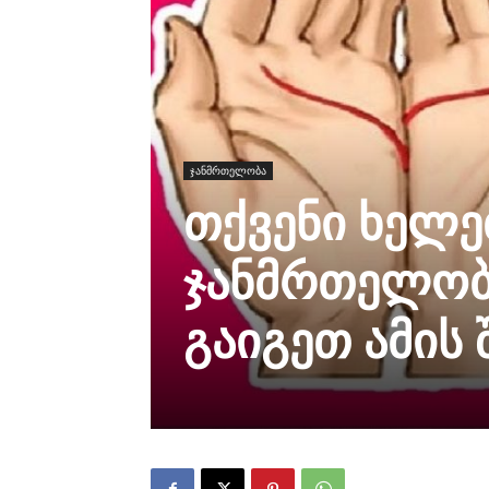
ჯანმრთელობა
თქვენი ხელე
ჯანმრთელობა
გაიგეთ ამის