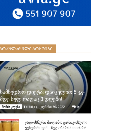
ᲞᲝᲞᲣᲚᲐᲠᲣᲚᲘ ᲞᲝᲡᲢᲔᲑᲘ
სამხედრო დიეტა: დაიკელით 5 კგ-
მდე სულ რაღაც 3 დღეში!
folktips
-
ივნისი 30, 2022
0
წონის კლება
ჯადოსნური მალამო ვარიკოზული
ვენებისთვის. მეგობარმა მითხრა