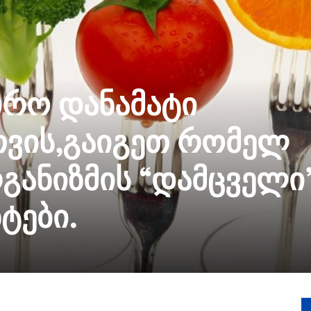
ირო დანამატი
თვის,გაიგეთ რომელ
რგანიზმის “დამცველი
ტები.