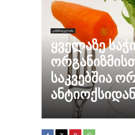
ჯანმრთელობა
ყველაზე საჭ
ორგანიზმის
საკვებშია ო
ანტიოქსიდან