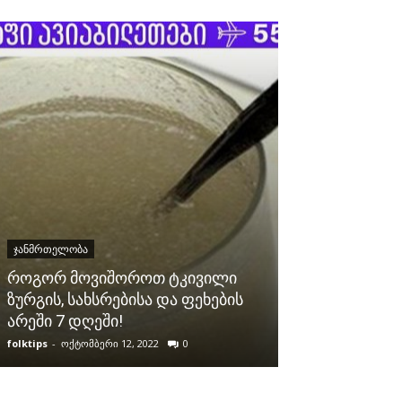
ᲯᲐᲜᲛᲠᲗᲔᲚᲝᲑᲐ
როგორ მოვიშოროთ ტკივილი
ᲯᲐᲜᲛᲠᲗᲔᲚᲝᲑᲐ
ზურგის, სახსრებისა და ფეხების
არეში 7 დღეში!
ყველაზე ჯანს
folktips
-
ოქტომბერი 12, 2022
0
folktips
-
დეკემბერი