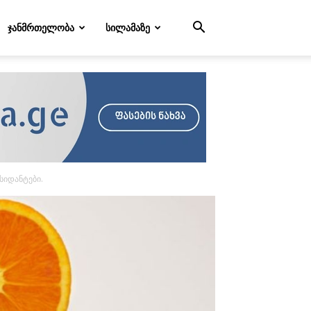
ᲯᲐᲜᲛᲠᲗᲔᲚᲝᲑᲐ
ᲡᲘᲚᲐᲛᲐᲖᲔ
სიდანტები.