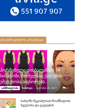
ᲞᲝᲞᲣᲚᲐᲠᲣᲚᲘ ᲞᲝᲡᲢᲔᲑᲘ
ჰორმონული დისბალანსის 14
სიმპტომი, რომელსაც ქალების
უმეტესობა აიგნორებს…
folktips
-
ივლისი 28, 2021
0
ჯანმრთელობა
სახლში შეგიძლიათ მოამზადოთ
ხველისა და გაციების