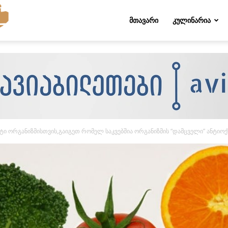
Folktips.org
ᲛᲗᲐᲕᲐᲠᲘ
ᲙᲣᲚᲘᲜᲐᲠᲘᲐ
ტი ორგანიზმისთვის,გაიგეთ რომელ საკვებშია ორგანიზმის “დამცველი” ანტიოქ