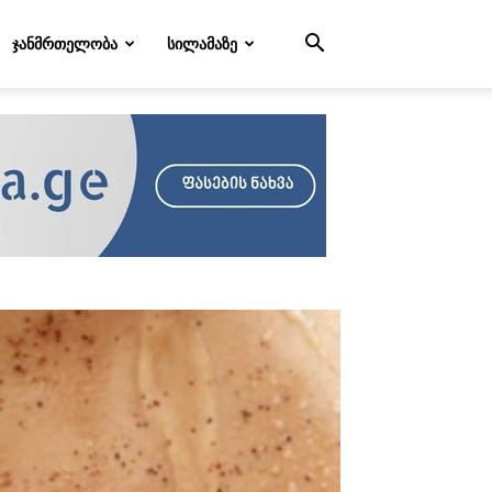
ᲯᲐᲜᲛᲠᲗᲔᲚᲝᲑᲐ
ᲡᲘᲚᲐᲛᲐᲖᲔ