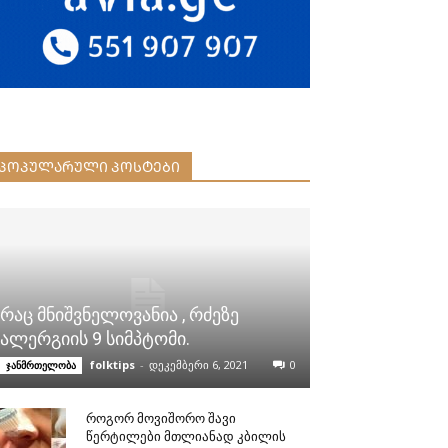
ᲞᲝᲞᲣᲚᲐᲠᲣᲚᲘ ᲞᲝᲡᲢᲔᲑᲘ
რაც მნიშვნელოვანია , რძეზე
ალერგიის 9 სიმპტომი.
folktips
-
დეკემბერი 6, 2021
0
ჯანმრთელობა
როგორ მოვიშორო შავი
წერტილები მთლიანად კბილის