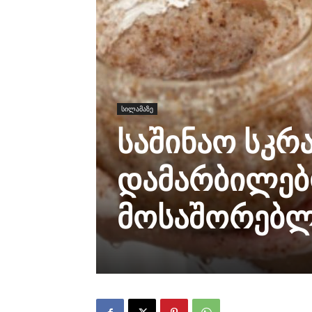
სილამაზე
საშინაო სკრ
დამარბილებ
მოსაშორებ