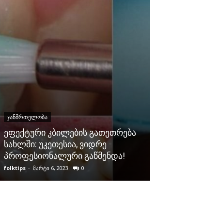
ᲯᲐᲜᲛᲠᲗᲔᲚᲝᲑᲐ
ᲯᲐᲜᲛᲠᲗᲔᲚᲝᲑᲐ
ეფექტური კბილების გათეთრება
სახლში: უკეთესია, ვიდრე
ჯანმრთელობი
პროფესიონალური გაწმენდა!
საიდუმლო რე
folktips
-
მარტი 6, 2023
0
folktips
-
მაისი 10, 