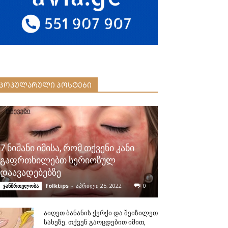
ᲞᲝᲞᲣᲚᲐᲠᲣᲚᲘ ᲞᲝᲡᲢᲔᲑᲘ
7 ნიშანი იმისა, რომ თქვენი კანი
გაფრთხილებთ სერიოზულ
დაავადებებზე
folktips
-
აპრილი 25, 2022
0
ჯანმრთელობა
აიღეთ ბანანის ქერქი და შეიზილეთ
სახეზე. თქვენ გაოცდებით იმით,