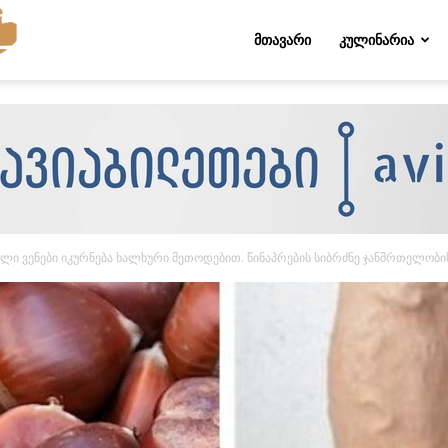
Folktips.org
ᲛᲗᲐᲕᲐᲠᲘ
ᲙᲣᲚᲘᲜᲐᲠᲘᲐ
ი ვენები იკურნება ხალხური მეთოდებით. წინაპრების სიბრძნე ჯანმრთელობის 