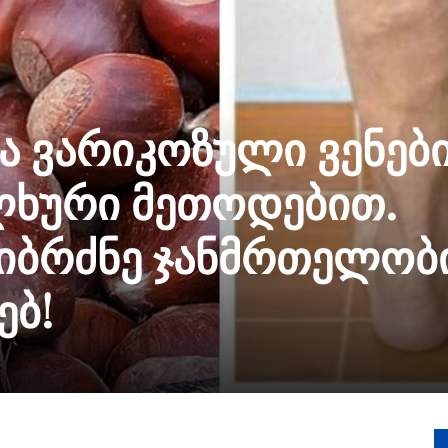
 ვარიკოზული ვენებ
ლხური მეთოდებით.
სიბრძნე ჯანმრთელობ
ებ!