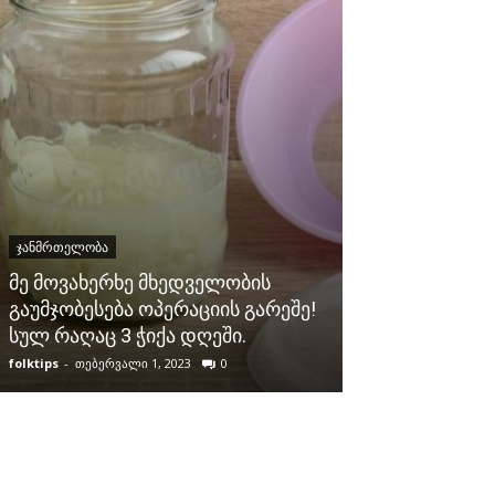
ᲯᲐᲜᲛᲠᲗᲔᲚᲝᲑᲐ
ᲯᲐᲜᲛᲠᲗᲔᲚᲝᲑᲐ
მე მოვახერხე მხედველობის
ყურადღება! პ
გაუმჯობესება ოპერაციის გარეშე!
იმისა, რომ თ
სულ რაღაც 3 ჭიქა დღეში.
ძლიერ დაზია
folktips
-
თებერვალი 1, 2023
0
folktips
-
სექტემბერ