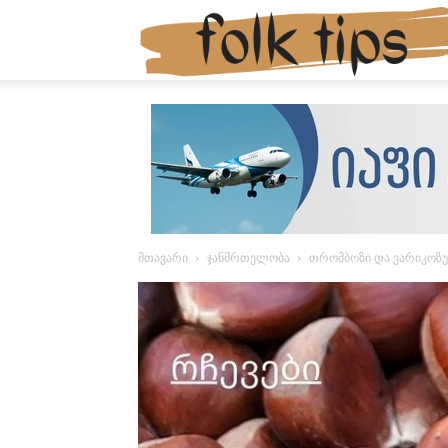
მთავარი
ჯანმრთელობა
თრომბოზი და ვარიკოზულ