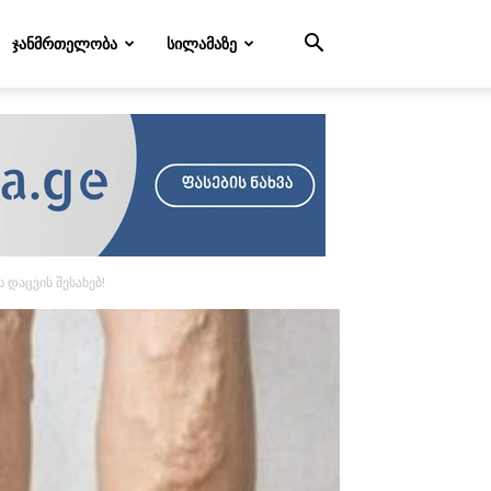
ᲯᲐᲜᲛᲠᲗᲔᲚᲝᲑᲐ
ᲡᲘᲚᲐᲛᲐᲖᲔ
დაცვის შესახებ!