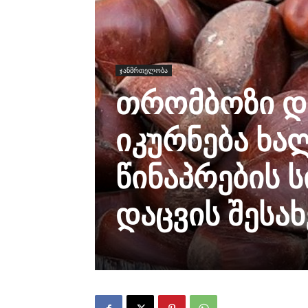
ჯანმრთელობა
თრომბოზი და
იკურნება ხა
წინაპრების 
დაცვის შესახ