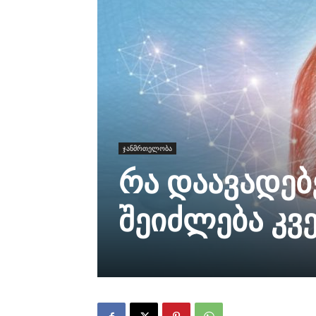
ჯანმრთელობა
რა დაავადებ
შეიძლება კვ