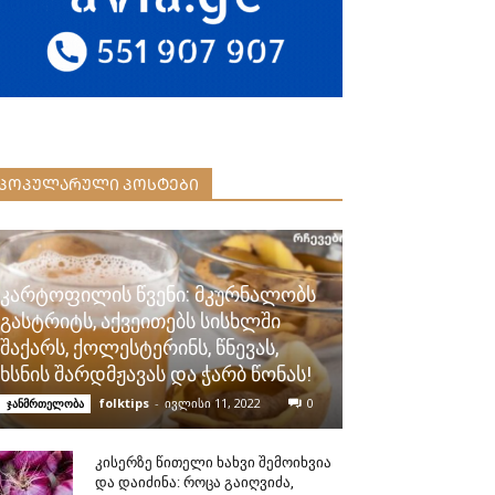
ᲞᲝᲞᲣᲚᲐᲠᲣᲚᲘ ᲞᲝᲡᲢᲔᲑᲘ
კარტოფილის წვენი: მკურნალობს
გასტრიტს, აქვეითებს სისხლში
შაქარს, ქოლესტერინს, წნევას,
ხსნის შარდმჟავას და ჭარბ წონას!
folktips
-
ივლისი 11, 2022
0
ჯანმრთელობა
კისერზე წითელი ხახვი შემოიხვია
და დაიძინა: როცა გაიღვიძა,