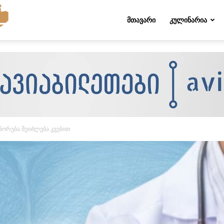
Folktips.org
ᲛᲗᲐᲕᲐᲠᲘ
ᲙᲣᲚᲘᲜᲐᲠᲘᲐ
წორება შეიძლება კვებით