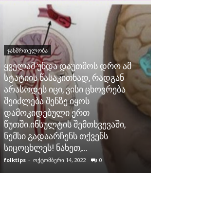
ᲯᲐᲜᲛᲠᲗᲔᲚᲝᲑᲐ
ყველამ უნდა დაუთმოს დრო ამ
სტატიის წასაკითხად, რადგან
არასოდეს იცი, ვისი ცხოვრება
შეიძლება შენზე იყოს
ᲯᲐᲜᲛᲠᲗᲔᲚᲝᲑᲐ
დამოკიდებული ერთ
წუთში.ინსულტის შემთხვევაში,
ჩვენმა ბებიე
ნემსი გადაარჩენს თქვენს
მეთოდი, თუ 
სიცოცხლეს! ნახეთ,...
აღედგინა მხ
folktips
-
ოქტომბერი 14, 2022
0
folktips
-
თებერვალი