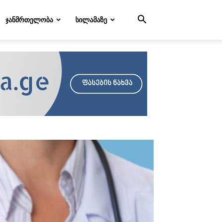
ᲯᲐᲜᲛᲠᲗᲔᲚᲝᲑᲐ
ᲡᲘᲚᲐᲛᲐᲖᲔ