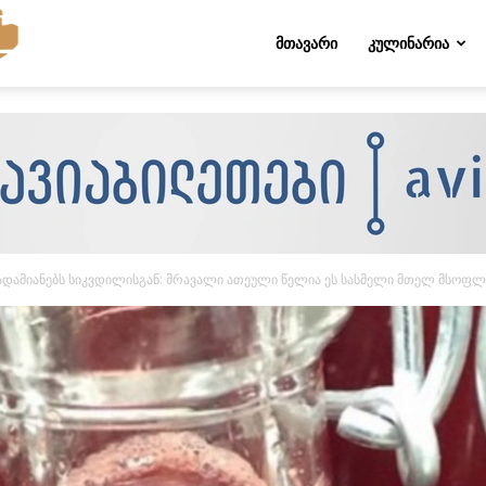
Folktips.org
ᲛᲗᲐᲕᲐᲠᲘ
ᲙᲣᲚᲘᲜᲐᲠᲘᲐ
 ადამიანებს სიკვდილისგან: მრავალი ათეული წელია ეს სასმელი მთელ მსოფლი