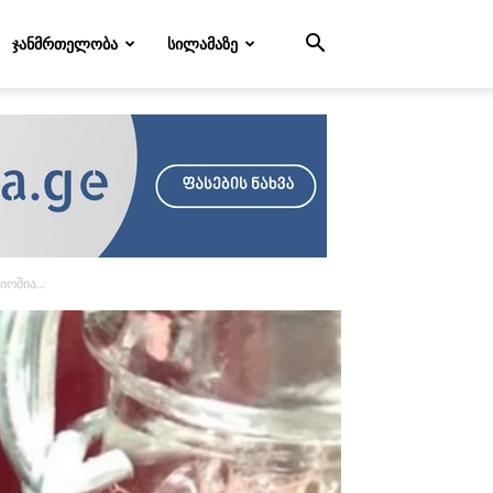
ᲯᲐᲜᲛᲠᲗᲔᲚᲝᲑᲐ
ᲡᲘᲚᲐᲛᲐᲖᲔ
ოშია...