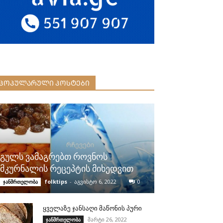
ᲞᲝᲞᲣᲚᲐᲠᲣᲚᲘ ᲞᲝᲡᲢᲔᲑᲘ
გულს ვამაგრებთ როვნოს
მკურნალის რეცეპტის მიხედვით
folktips
-
აგვისტო 6, 2022
0
ჯანმრთელობა
ყველაზე ჯანსაღი მაწონის პური
მარტი 26, 2022
ჯანმრთელობა