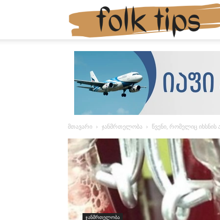
მთავარი
ჯანმრთელობა
წვენი, რომელიც იხსნის
ჯანმრთელობა