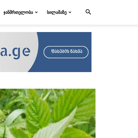
ᲯᲐᲜᲛᲠᲗᲔᲚᲝᲑᲐ
ᲡᲘᲚᲐᲛᲐᲖᲔ