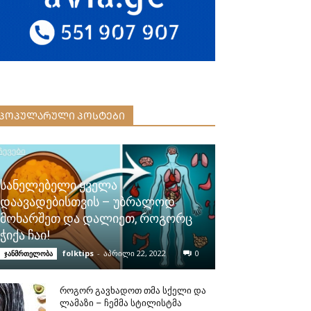
ᲞᲝᲞᲣᲚᲐᲠᲣᲚᲘ ᲞᲝᲡᲢᲔᲑᲘ
სანელებელი ყველა
დაავადებისთვის – უბრალოდ
მოხარშეთ და დალიეთ, როგორც
ჭიქა ჩაი!
folktips
-
აპრილი 22, 2022
0
ჯანმრთელობა
როგორ გავხადოთ თმა სქელი და
ლამაზი – ჩემმა სტილისტმა