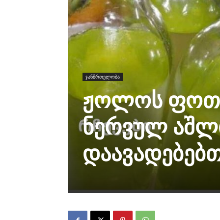
ჯანმრთელობა
ჟოლოს ფოთლ
ნერვულ აშლ
დაავადებებ