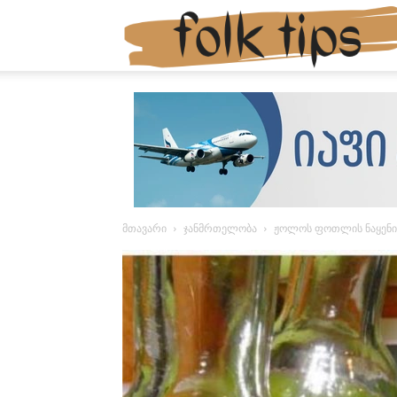
მთავარი
ჯანმრთელობა
ჟოლოს ფოთლის ნაყენი