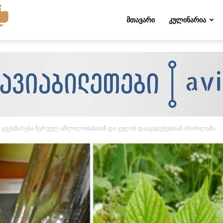
Folktips.org
ᲛᲗᲐᲕᲐᲠᲘ
ᲙᲣᲚᲘᲜᲐᲠᲘᲐ
 გვეხმარება ნერვულ აშლილობასთან და გულის დაავადებებთან ბრძოლაში