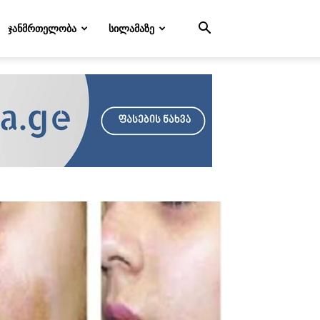
ᲯᲐᲜᲛᲠᲗᲔᲚᲝᲑᲐ
ᲡᲘᲚᲐᲛᲐᲖᲔ