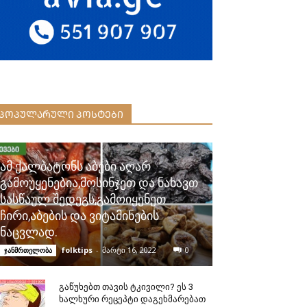
ᲞᲝᲞᲣᲚᲐᲠᲣᲚᲘ ᲞᲝᲡᲢᲔᲑᲘ
ამ ქალბატონს აბები აღარ
გამოუყენებია,მოსინჯეთ და ნახავთ
სასწაულ შედეგს,გამოიყენეთ
ჩირი,აბების და ვიტამინების
ნაცვლად.
folktips
-
მარტი 16, 2022
0
ჯანმრთელობა
გაწუხებთ თავის ტკივილი? ეს 3
ხალხური რეცეპტი დაგეხმარებათ