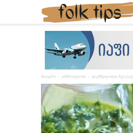
მთავარი
ჯანმრთელობა
დაემშვიდობეთ მუქ ლაქ