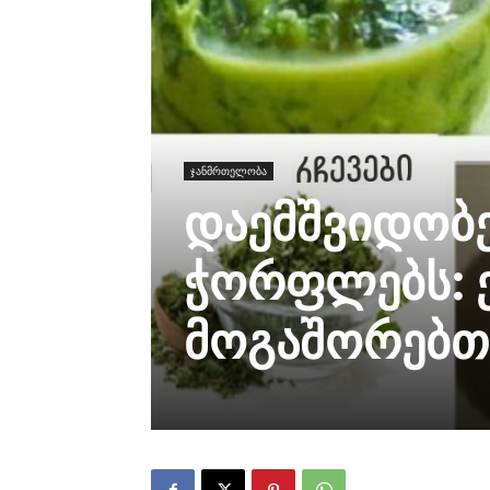
ჯანმრთელობა
დაემშვიდობე
ჭორფლებს: ე
მოგაშორებთ