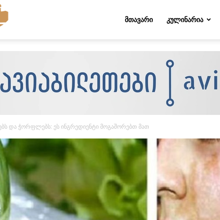
Folktips.org
ᲛᲗᲐᲕᲐᲠᲘ
ᲙᲣᲚᲘᲜᲐᲠᲘᲐ
ებს და ჭორფლებს: ეს ინგრედიენტი მოგაშორებთ მათ