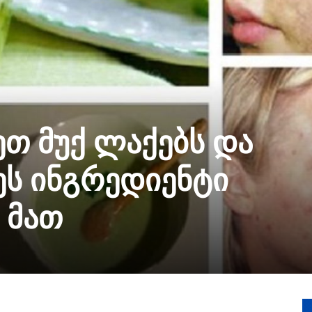
თ მუქ ლაქებს და
ს ინგრედიენტი
 მათ