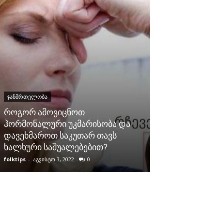
ᲯᲐᲜᲛᲠᲗᲔᲚᲝᲑᲐ
ᲯᲐᲜᲛᲠᲗᲔᲚᲝᲑᲐ
როგორ ამოვიცნოთ
ჰორმონალური უკმარისობა და
იცოდით? ქიშ
დავეხმაროთ საკუთარ თავს
საოცარი შედ
ხალხური საშუალებებით?
გასაწმენდად.
folktips
-
აგვისტო 3, 2022
0
folktips
-
მარტი 25,