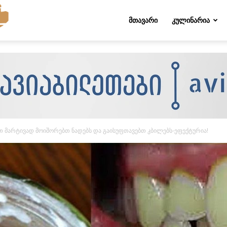
Folktips.org
ᲛᲗᲐᲕᲐᲠᲘ
ᲙᲣᲚᲘᲜᲐᲠᲘᲐ
ით მარტივად მოიშორებთ ნადებს და გაისუფთავებთ კბილებს-ეფექტურია!