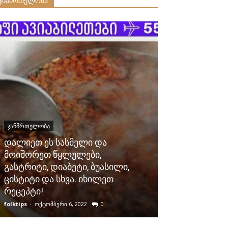
ჯნამრთელობა
ᲯᲐᲜᲛᲠᲗᲔᲚᲝᲑᲐ
დალიეთ ეს სასმელი და
ᲯᲐᲜᲛᲠᲗᲔᲚᲝᲑᲐ
მოიშორეთ წყლულები,
გასტრიტი, დიაბეტი, ბუასილი,
მეცნიერებმა 
ცისტიტი და სხვა. იხილეთ
კვერცხის ცი
რეცეპტი!
წნევის საუკე
folktips
-
ოქტომბერი 6, 2022
0
folktips
-
აპრილი 14