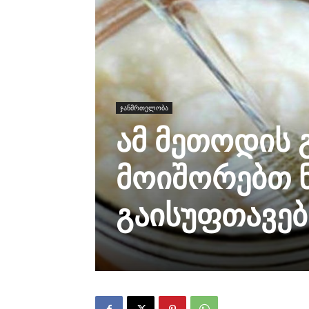
ჯანმრთელობა
ამ მეთოდის 
მოიშორებთ ნ
გაისუფთავებ