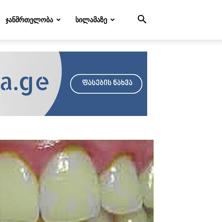
ᲯᲐᲜᲛᲠᲗᲔᲚᲝᲑᲐ
ᲡᲘᲚᲐᲛᲐᲖᲔ