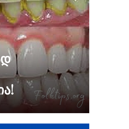
ად
ა!