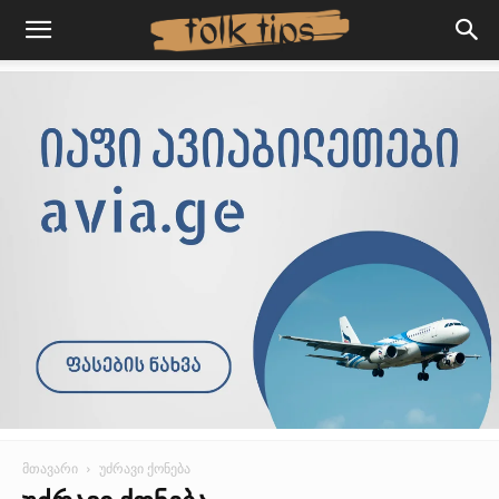
მთავარი
უძრავი ქონება