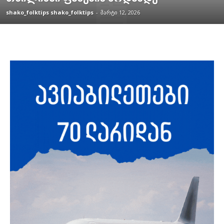
shako_folktips shako_folktips
-
მარტი 12, 2026