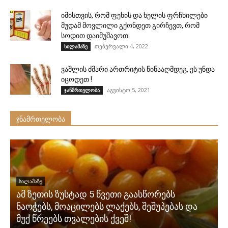
იმისთვის, რომ ფეხის და ხელის ფრჩხილები
მუდამ მოვლილი გქონდეთ გირჩევთ, რომ
სოდით დაიმუშავოთ.
თებერვალი 4, 2022
სილამაზე
ვაშლის ძმარი ართრიტის წინააღმდეგ, ეს უნდა
იცოდეთ !
აგვისტო 5, 2021
ჯანმრთელობა
ჯნამრთელობა
ᲡᲘᲚᲐᲛᲐᲖᲔ
ამ ზეთის ზუსტად 5 წვეთი გაასწორებს
ნაოჭებს, მოაცილებს ლაქებს, შეშუპებას და
მუქ წრეებს თვალების ქვეშ!