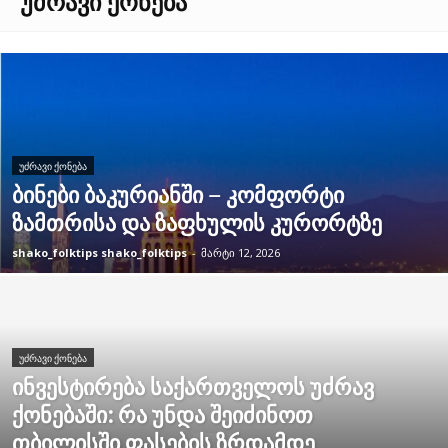
ᲣᲫᲠᲐᲕᲘ ᲥᲝᲜᲔᲑᲐ
ᲣᲫᲠᲐᲕᲘ ᲥᲝᲜᲔᲑᲐ
ბინები ბაკურიანში – კომფორტი
ზამთრისა და ზაფხულის კურორტზე
shako_folktips shako_folktips
-
მარტი 12, 2026
ᲣᲫᲠᲐᲕᲘ ᲥᲝᲜᲔᲑᲐ
ინვესტირება საქართველოს უძრავ
ქონებაში: რა უნდა შეიძინოთ
თბილისში ფასების ზრდამდე