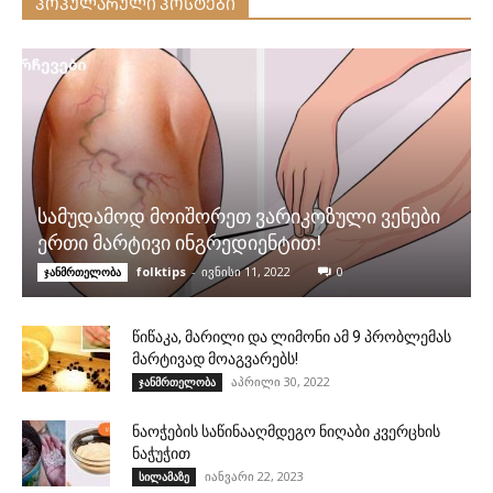
ᲞᲝᲞᲣᲚᲐᲠᲣᲚᲘ ᲞᲝᲡᲢᲔᲑᲘ
სამუდამოდ მოიშორეთ ვარიკოზული ვენები
ერთი მარტივი ინგრედიენტით!
folktips
-
ივნისი 11, 2022
0
ჯანმრთელობა
წიწაკა, მარილი და ლიმონი ამ 9 პრობლემას
მარტივად მოაგვარებს!
აპრილი 30, 2022
ჯანმრთელობა
ნაოჭების საწინააღმდეგო ნიღაბი კვერცხის
ნაჭუჭით
იანვარი 22, 2023
სილამაზე