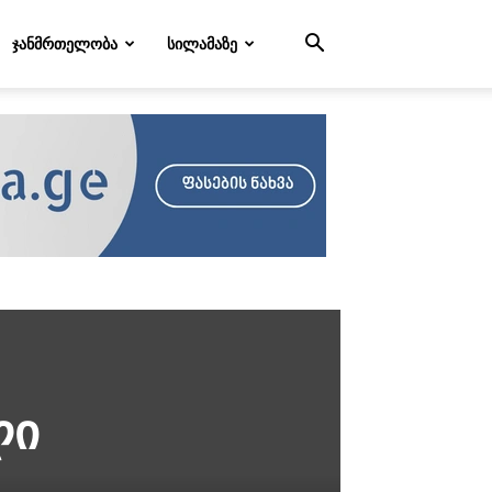
ᲯᲐᲜᲛᲠᲗᲔᲚᲝᲑᲐ
ᲡᲘᲚᲐᲛᲐᲖᲔ
ლი