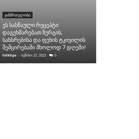
ᲯᲐᲜᲛᲠᲗᲔᲚᲝᲑᲐ
ᲯᲐᲜᲛᲠᲗᲔᲚᲝᲑᲐ
მყიფე ძვლებ
ეს სასწაული რეცეპტი
ამოვიცნოთ დ
დაგეხმარებათ ზურგის,
ოსტეოპოროზი
სახსრებისა და ფეხის ტკივილის
მნიშვნელოვა
შემცირებაში მხოლოდ 7 დღეში!
შენარჩუნება.
folktips
-
ივნისი 22, 2022
0
folktips
-
იანვარი 2