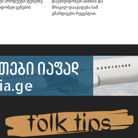
ეს პროდუქტი ფეხებზე
დაემშვიდობეთ ასთმას და
იდობეთ ვენების
მრავალ დაავადება სამ
უმარტივესი რეცეპტით.