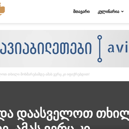
Folktips.org
ᲛᲗᲐᲕᲐᲠᲘ
ᲙᲣᲚᲘᲜᲐᲠᲘᲐ
ლოთ თხილი მოხმარებამდე-ამას ვერც კი იფიქრებდით!
უნდა დაასველოთ თხი
ე-ამას ვერც კი