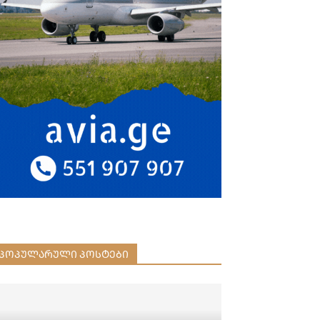
ᲞᲝᲞᲣᲚᲐᲠᲣᲚᲘ ᲞᲝᲡᲢᲔᲑᲘ