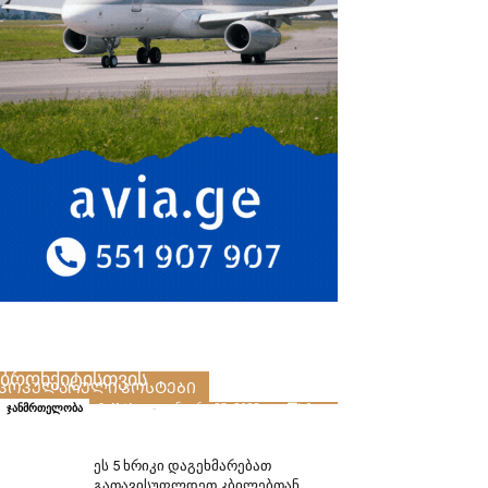
სუნთქვის ვარჯიშები
ბრონქიტისთვის
ᲞᲝᲞᲣᲚᲐᲠᲣᲚᲘ ᲞᲝᲡᲢᲔᲑᲘ
folktips
-
იანვარი 23, 2022
0
ჯანმრთელობა
ეს 5 ხრიკი დაგეხმარებათ
გათავისუფლდეთ კბილებთან