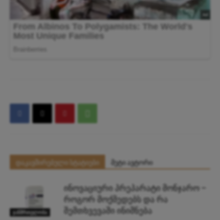
დაკავშირებული სტატიები
მეტი ავტორი
ინოვაციური პრეპარატი მონჯარო –
როგორ მოქმედებს და რა
შემთხვევაში ინიშნება
ჯანმრთელობა