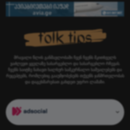
მრავალი წლის განმავლობაში ჩვენ ჩვენს მკითხველს
ვაძლევთ ყველაზე სასარგებლო და სასარგებლო რჩევას.
ჩვენს საიტზე ნახავთ ხალხურ სამკურნალო საშუალებებს და
რეცეპტებს, რომლებიც გააუმჯობესებს თქვენს ჯანმრთელობას
და დაგეხმარებათ გახდეთ უფრო ლამაზი.