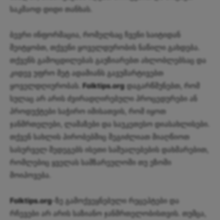
საკმაოდ დიდი თანხას.
ბევრი ინფორმაცია, რომელსაც ჩვენი საიტიდან
შეიტყობთ, თქვენი ყოველდურობის ნაწილი გახდება.
თქვენს გამოცდილებას გაუზიარებთ ახლობლებსაც და
კიდევ უფრო მეტ ადამიანს გავუმარტივებთ
ყოველდღიურობას.
Folktips.org
დაგარწმუნებთ, რომ
სულაც არ არის ძვირადღირებული პროცედურები ან
პროდუქტები საჭირო იმისათვის, რომ იყოთ
ჯანმრთელები, ლამაზები და საუკეთესო დიასახლისები.
თქვენ სახლის პირობებშიც შეგიძლიათ მიაღწიოთ
სასურველ შედეგებს ისეთი საშუალებების დახმარებით,
რომლებიც ყველას სამზარეულოში თუ ეზოში
მოიპოვება.
Folktips.org
-ზე გამოქვეყნებული რეცეპტები და
რჩევები არ არის საზიანო ჯანმრთელობისთვის. თუმცა,