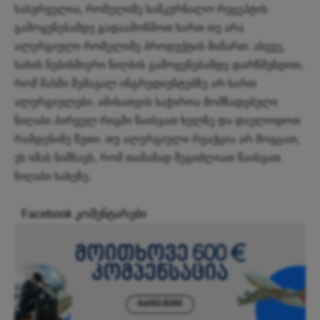
სასურველია, რომელიმე სამკურნალო რეცეპტის
გამოყენებამდე გადაამოწმოთ ხართ თუ არა
ალერგიული რომელიმე პროდუქტის მიმართ. ასევე,
სახის ნებისმიერი ნიღბის გამოყენებამდე დარწმუნდით,
რომ მასში შემავალ ინგრედიენტებზე არ ხართ
ალერგიულები. ამისათვის საჭიროა მომზადებული
ნიღაბი პირველ რიგში წაისვათ ხელზე და დაელოდოთ
რამდენიმე წუთი. თუ ალერგიული რეაქცია არ მოგცათ,
ეს იმას ნიშნავს, რომ თამამად შეგიძლიათ წაისვათ
ნიღაბი სახეზე.
Facebook კომენტარები