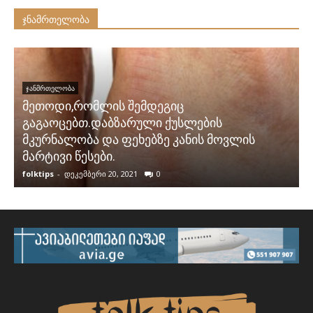
ჯნამრთელობა
ᲯᲐᲜᲛᲠᲗᲔᲚᲝᲑᲐ
მეთოდი,რომლის შემდეგიც
გაგაოცებთ.დაბზარული ქუსლების
მკურნალობა და ფეხებზე კანის მოვლის
მარტივი წესები.
folktips
-
დეკემბერი 20, 2021
0
f