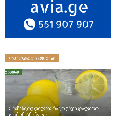
ᲞᲝᲞᲣᲚᲐᲠᲣᲚᲘ ᲞᲝᲡᲢᲔᲑᲘ
5 მიზეზი,თუ დილით რატო უნდა დალიოთ
ლიმონიანი წყლი.