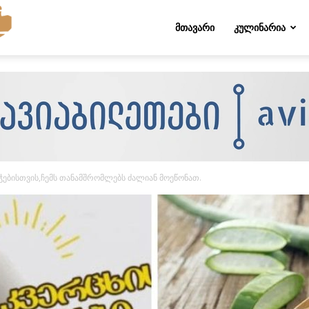
Folktips.org
ᲛᲗᲐᲕᲐᲠᲘ
ᲙᲣᲚᲘᲜᲐᲠᲘᲐ
ოჭებისთვის,ჩემს თანამშრომლებს ძალიან მოეწონათ.