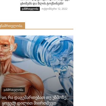
ცხიმებს და შლის ტოქსინებს!
ოქტომბერი 12, 2022
ჯანმრთელობა
ჯნამრთელობა
ᲯᲐᲜᲛᲠᲗᲔᲚᲝᲑᲐ
ᲯᲐᲜᲛᲠᲗᲔᲚᲝᲑᲐ
აი, რა დაგემართებათ თუ უზმოზე
გააძლიერეთ 
ყოველ დილით მიირთმევთ
გაათავისუფლ