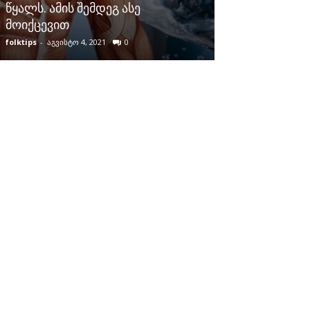
წყალს. ამის შემდეგ ასე
ტკივილისგან 
მოიქცევით
სასმელით.
folktips
-
აგვისტო 4, 2021
0
folktips
-
მაისი 9, 2