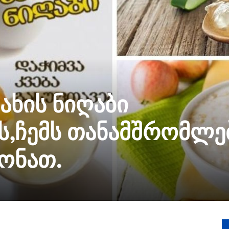
ახის ნიღაბი
ს,ჩემს თანამშრომლე
ონათ.