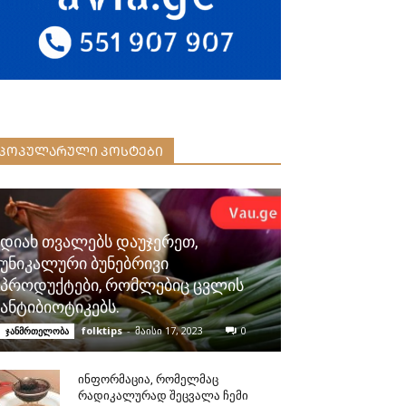
ᲞᲝᲞᲣᲚᲐᲠᲣᲚᲘ ᲞᲝᲡᲢᲔᲑᲘ
დიახ თვალებს დაუჯერეთ,
უნიკალური ბუნებრივი
პროდუქტები, რომლებიც ცვლის
ანტიბიოტიკებს.
folktips
-
მაისი 17, 2023
0
ჯანმრთელობა
ინფორმაცია, რომელმაც
რადიკალურად შეცვალა ჩემი