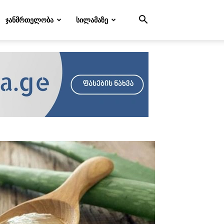
ᲯᲐᲜᲛᲠᲗᲔᲚᲝᲑᲐ
ᲡᲘᲚᲐᲛᲐᲖᲔ