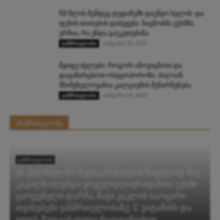
50 წლის შემდეგ დედაჩემს დაეწყო ხელის და
ფეხის თითების დაბუჟება: ნაცნობმა ექიმმა
ურჩია, რა უნდა გაეკეთებინა
იანვარი 23, 2023
ჯანმრთელობა
მყიფე ძვლები: როგორ ამოვიცნოთ და
დავამარცხოთ ოსტეოპოროზი. ძალიან
მნიშვნელოვანია კალციუმის შენარჩუნება.
იანვარი 26, 2023
ჯანმრთელობა
ჯნამრთელობა
ᲯᲐᲜᲛᲠᲗᲔᲚᲝᲑᲐ
ეს ქალბატონი მედიკამენტების ნაცვლად შავ
კაკალს იღებდა ყოველდღიურად,მისი ექიმი
გაოცებული დარჩა, შავი კაკლის საოცარი
თვისებები ჯანმრთელობაზე. C ვიტამინს და
იოდს შეიცავს დიდი რაოდენობით.