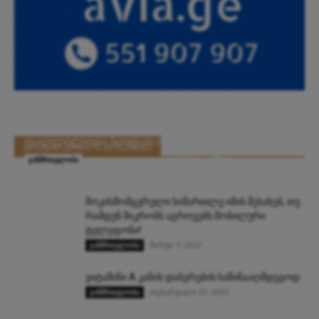
ალბათ გაინტერესებთ თქვენი მუდმივი
დაღლილობა საიდან იღებს “სათავეს”.
ᲞᲝᲞᲣᲚᲐᲠᲣᲚᲘ ᲞᲝᲡᲢᲔᲑᲘ
folktips
-
აგვისტო 16, 2022
0
ჯანმრთელობა
შოკისმომგვრელი სიმართლე იმის შესახებ, თუ
რამდენ მიკრობს აგროვებს მობილური
ტელეფონი!
მარტი 7, 2023
ჯანმრთელობა
ვიტამინი A კანის დაბერების საწინააღმდეგოდ
თებერვალი 23, 2022
ჯანმრთელობა