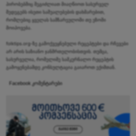
პირობებშიც შეგიძლიათ მიაღწიოთ სასურველ
შედეგებს ისეთი საშუალებების დახმარებით,
რომლებიც ყველას სამზარეულოში თუ ეზოში
მოიპოვება.
folktips.org-ზე გამოქვეყნებული რეცეპტები და რჩევები
არ არის საზიანო ჯანმრთელობისთვის. თუმცა,
სასურველია, რომელიმე სამკურნალო რეცეპტის
გამოყენებამდე კონსულტაცია გაიაროთ ექიმთან.
Facebook კომენტარები