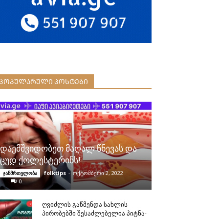
ᲞᲝᲞᲣᲚᲐᲠᲣᲚᲘ ᲞᲝᲡᲢᲔᲑᲘ
დაემშვიდობეთ მაღალ წნევას და
ცუდ ქოლესტერინს!
folktips
-
ოქტომბერი 2, 2022
ჯანმრთელობა
0
ღვიძლის გაწმენდა სახლის
პირობებში შესაძლებელია პიტნა-