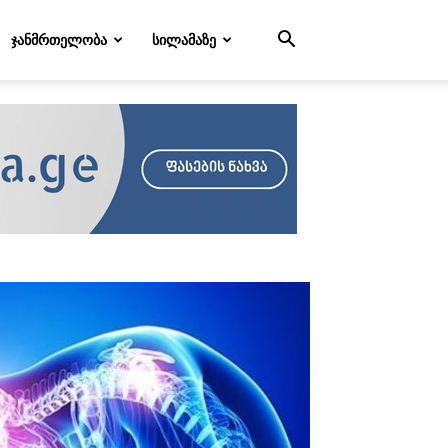
ᲯᲐᲜᲛᲠᲗᲔᲚᲝᲑᲐ
ᲡᲘᲚᲐᲛᲐᲖᲔ