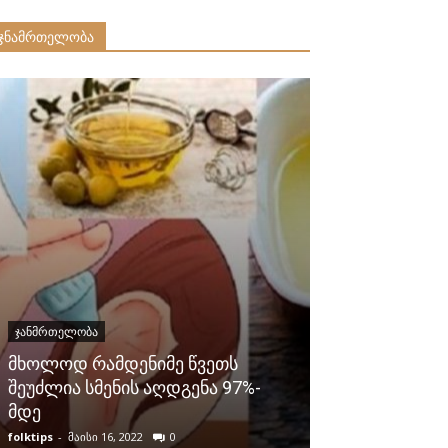
ჯნამრთელობა
ᲯᲐᲜᲛᲠᲗᲔᲚᲝᲑᲐ
ᲯᲐᲜᲛᲠᲗᲔᲚᲝᲑᲐ
მხოლოდ რამდენიმე წვეთს
დარიჩინი და
შეუძლია სმენის აღდგენა 97%-
ძლიერი საშუ
მდე
ძალას ექიმები
folktips
-
მაისი 16, 2022
0
folktips
-
ნოემბერი 