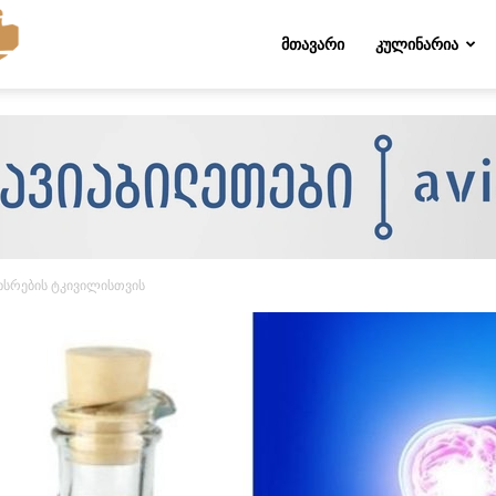
Folktips.org
ᲛᲗᲐᲕᲐᲠᲘ
ᲙᲣᲚᲘᲜᲐᲠᲘᲐ
ხსრების ტკივილისთვის