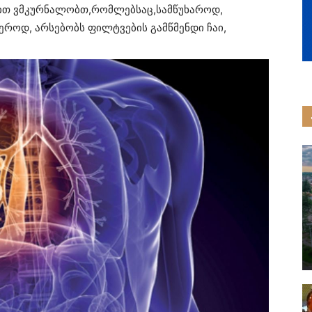
ებით ვმკურნალობთ,რომლებსაც,სამწუხაროდ,
ეროდ, არსებობს ფილტვების გამწმენდი ჩაი,