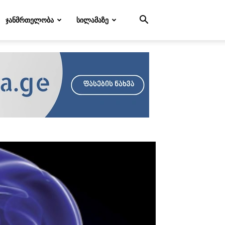
ᲯᲐᲜᲛᲠᲗᲔᲚᲝᲑᲐ
ᲡᲘᲚᲐᲛᲐᲖᲔ