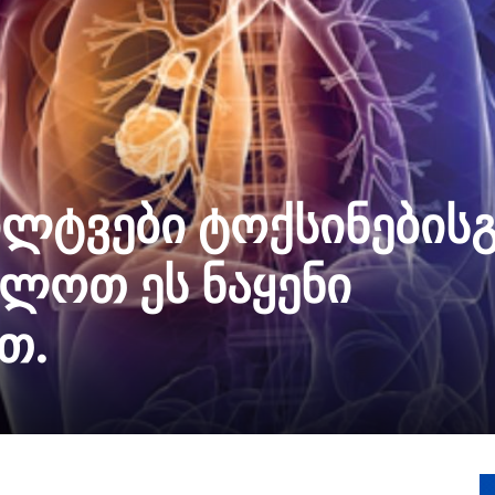
ლტვები ტოქსინებისგ
ლოთ ეს ნაყენი
თ.