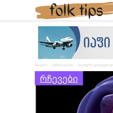
მთავარი
ჯანმრთელობა
თუ გსურთ ფილტვები ტო