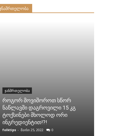
ჯნამრთელობა
ᲯᲐᲜᲛᲠᲗᲔᲚᲝᲑᲐ
როგორ მოვიშოროთ სწორ
ᲯᲐᲜᲛᲠᲗᲔᲚᲝᲑᲐ
ნაწლავში დაგროვილი 15 კგ
ტოქსინები მხოლოდ ორი
ბიოტინი (ვიტ
ინგრედიენტით!?!
არის ეს ასე 
folktips
-
მაისი 25, 2022
0
folktips
-
აგვისტო 1