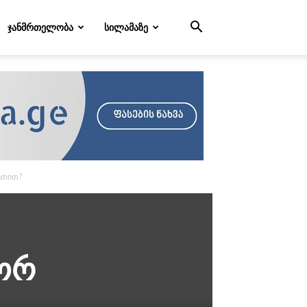
ᲯᲐᲜᲛᲠᲗᲔᲚᲝᲑᲐ
ᲡᲘᲚᲐᲛᲐᲖᲔ
ეთით?
გორ