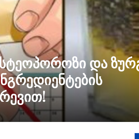
სტეოპოროზი და ზურ
ინგრედიენტების
რევით!