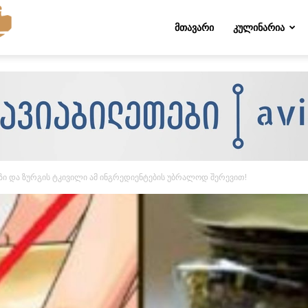
Folktips.org
ᲛᲗᲐᲕᲐᲠᲘ
ᲙᲣᲚᲘᲜᲐᲠᲘᲐ
ი და ზურგის ტკივილი ამ ინგრედიენტების უბრალოდ შერევით!