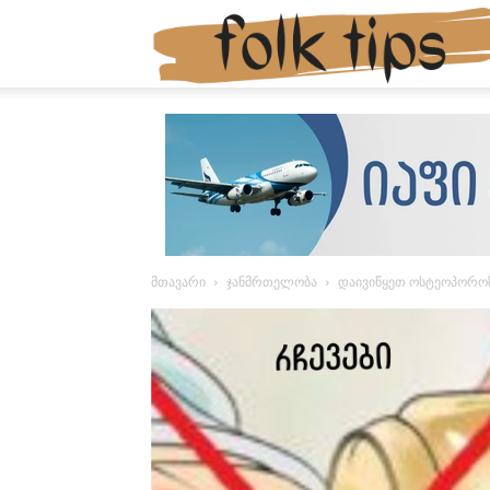
მთავარი
ჯანმრთელობა
დაივიწყეთ ოსტეოპოროზ