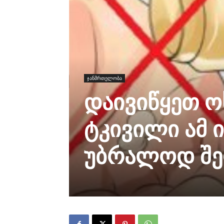
ჯანმრთელობა
დაივიწყეთ ო
ტკივილი ამ 
უბრალოდ შე