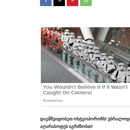
დაემშვიდობეთ ოსტეოპოროზს! უბრალოდ ა
აღარასოდეს იგრძნობთ!