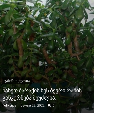
ᲯᲐᲜᲛᲠᲗᲔᲚᲝᲑᲐ
როგორ მოვა
როზმარინის
ᲯᲐᲜᲛᲠᲗᲔᲚᲝᲑᲐ
პოდაგრის, ვა
ნახეთ.ბარაქის ხეს ბევრი რამის
კუნთების ტკი
განკურნება შეუძლია.
ცელულიტის 
folktips
-
მარტი 22, 2022
0
folktips
-
ივნისი 29,