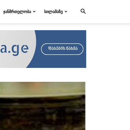
ᲯᲐᲜᲛᲠᲗᲔᲚᲝᲑᲐ
ᲡᲘᲚᲐᲛᲐᲖᲔ