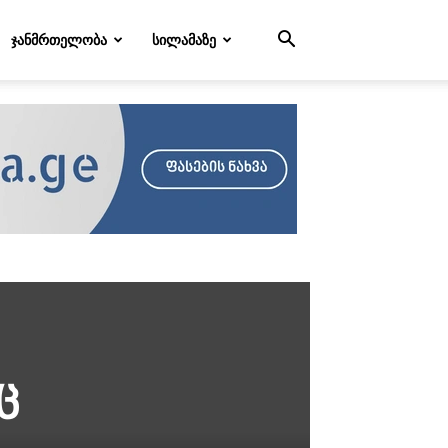
ᲯᲐᲜᲛᲠᲗᲔᲚᲝᲑᲐ
ᲡᲘᲚᲐᲛᲐᲖᲔ
ც