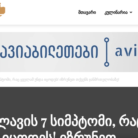
Folktips.org
ᲛᲗᲐᲕᲐᲠᲘ
ᲙᲣᲚᲘᲜᲐᲠᲘᲐ
მპტომი, რაც ყველამ უნდა იცოდეს! იზრუნეთ თქვენს ჯანმრთელობაზე!
ლავის 7 სიმპტომი, რა
 იცოდეს! იზრუნეთ