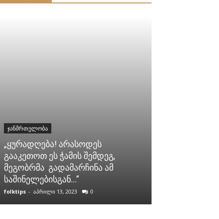
ᲯᲐᲜᲛᲠᲗᲔᲚᲝᲑᲐ
ᲯᲐᲜᲛᲠᲗᲔᲚᲝᲑᲐ
ინექციების დ
„ყურადღება! არასოდეს
ნაცვლად, გამ
გააკეთოთ ეს ჭამის შემდეგ,
ძლიერი საშუ
მეგობრმა გადამარჩინა ამ
მყისიერად და
საშინელებისგან…”
სამუდამოდ!
folktips
-
აპრილი 13, 2023
0
folktips
-
ივნისი 9, 