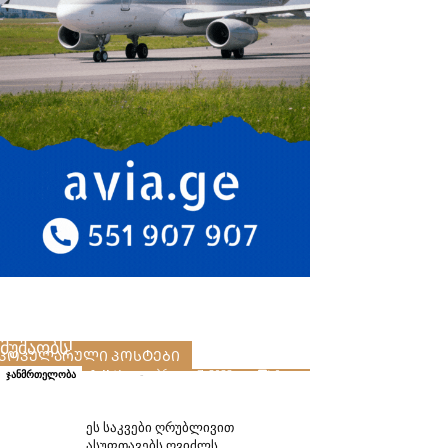
ძირტკბილას სიროფი ლიმფური
სისტემის გასაწმენდად – საოცრად
მუშაობს!
ᲞᲝᲞᲣᲚᲐᲠᲣᲚᲘ ᲞᲝᲡᲢᲔᲑᲘ
folktips
-
აპრილი 7, 2022
0
ჯანმრთელობა
ეს საკვები ღრუბლივით
ასუფთავებს ღვიძლს