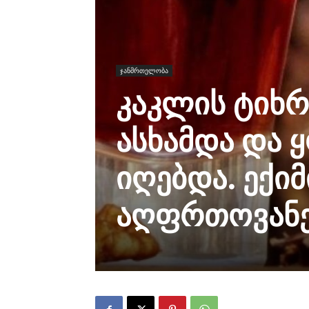
ჯანმრთელობა
კაკლის ტიხრ
ასხამდა და
იღებდა. ექი
აღფრთოვანე