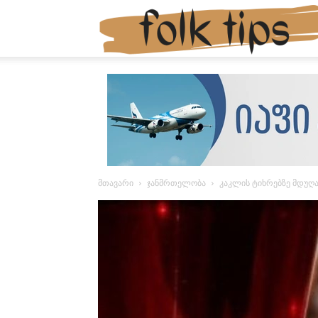
მთავარი
ჯანმრთელობა
კაკლის ტიხრებზე მდუღ