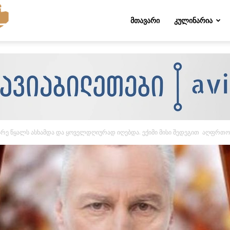
Folktips.org
ᲛᲗᲐᲕᲐᲠᲘ
ᲙᲣᲚᲘᲜᲐᲠᲘᲐ
არე წყალს ასხამდა და ყოველდღიურად იღებდა. ექიმი მისი შედეგით აღფრთოვ