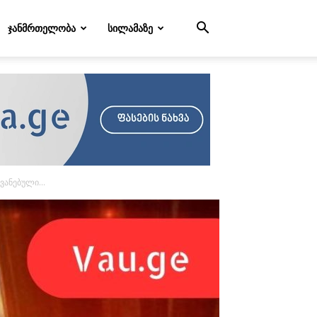
ᲯᲐᲜᲛᲠᲗᲔᲚᲝᲑᲐ
ᲡᲘᲚᲐᲛᲐᲖᲔ
ანებული...