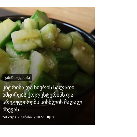
ᲯᲐᲜᲛᲠᲗᲔᲚᲝᲑᲐ
კიტრისა და ნივრის სალათი
ᲯᲐᲜᲛᲠᲗᲔᲚᲝᲑᲐ
ამცირებს ქოლესტერინს და
არეგულირებს სისხლის მაღალ
6 გზა პლანტა
წნევას
თავის დასაღ
folktips
-
ივნისი 5, 2022
0
folktips
-
იანვარი 5,