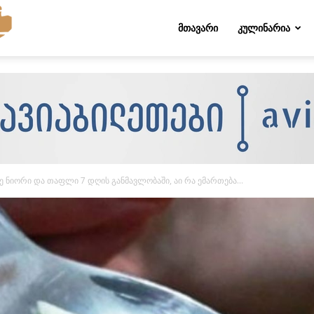
Folktips.org
ᲛᲗᲐᲕᲐᲠᲘ
ᲙᲣᲚᲘᲜᲐᲠᲘᲐ
 ნიორი და თაფლი 7 დღის განმავლობაში, აი რა ემართება...