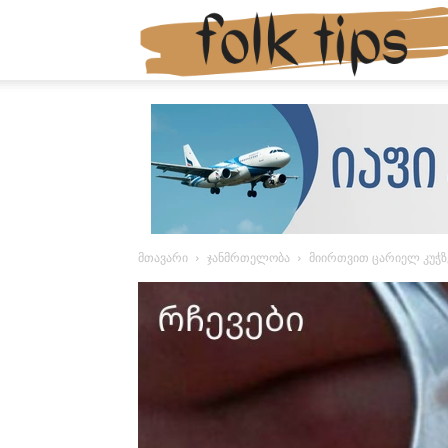
მთავარი
ჯანმრთელობა
მიირთვით ცარიელ კუჭზე