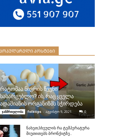
ᲞᲝᲞᲣᲚᲐᲠᲣᲚᲘ ᲞᲝᲡᲢᲔᲑᲘ
რატომაა ნივრის წვენი
სასარგებლო? ის, რაც ყველა
ადამიანის ორგანიზმს სჭირდება
folktips
-
აგვისტო 9, 2021
0
ჯანმრთელობა
ნახეთ,სხეულის რა ტემპერატურა
მიუთითებს ბრონქიტზე..