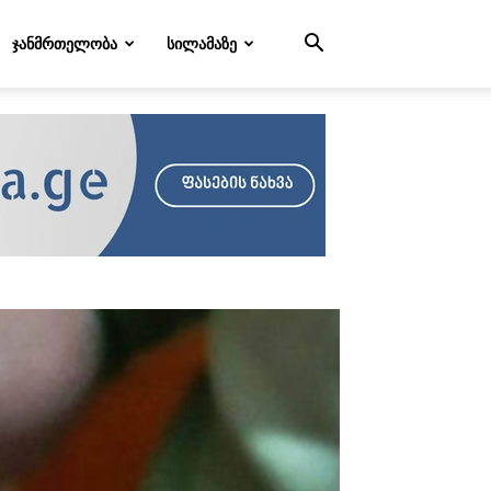
ᲯᲐᲜᲛᲠᲗᲔᲚᲝᲑᲐ
ᲡᲘᲚᲐᲛᲐᲖᲔ