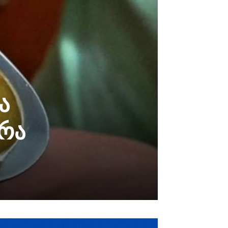
ა
 რა