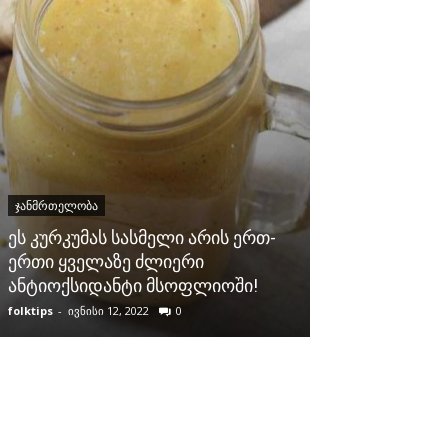
ᲯᲐᲜᲛᲠᲗᲔᲚᲝᲑᲐ
ᲯᲐᲜᲛᲠᲗᲔᲚᲝᲑᲐ
ეს კურკუმას სასმელი არის ერთ-
ჩვენმა ბებიე
ერთი ყველაზე ძლიერი
მეთოდი, თუ 
ანტიოქსიდანტი მსოფლიოში!
აღედგინა მხ
folktips
-
ივნისი 12, 2022
0
folktips
-
თებერვალი