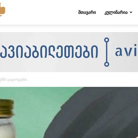
Folktips.org
ᲛᲗᲐᲕᲐᲠᲘ
ᲙᲣᲚᲘᲜᲐᲠᲘᲐ
ენს! გაგაოცებთ.