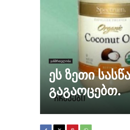
ჯანმრთელობა
ეს ზეთი სასწ
გაგაოცებთ.