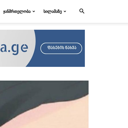
ᲯᲐᲜᲛᲠᲗᲔᲚᲝᲑᲐ
ᲡᲘᲚᲐᲛᲐᲖᲔ