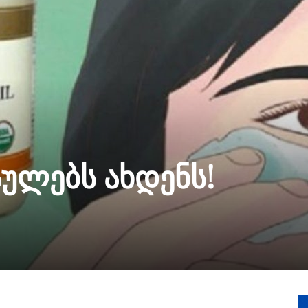
აულებს ახდენს!