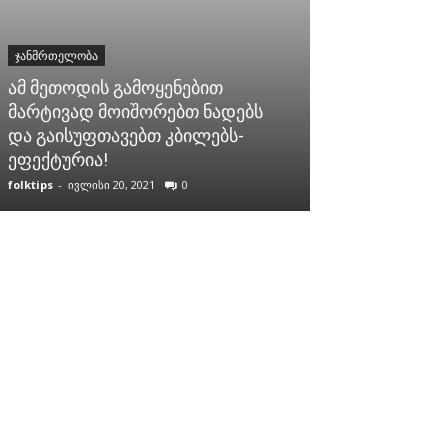
ᲯᲐᲜᲛᲠᲗᲔᲚᲝᲑᲐ
ᲯᲐᲜᲛᲠᲗᲔᲚᲝᲑᲐ
ამ მეთოდის გამოყენებით
მარტივად მოიშორებთ ნადებს
5 საკვები, რ
და გაისუფთავებთ კბილებს-
მიირთვათ, თ
ეფექტურია!
ჯირკვლის პრ
folktips
-
ივლისი 20, 2021
0
folktips
-
მაისი 14, 