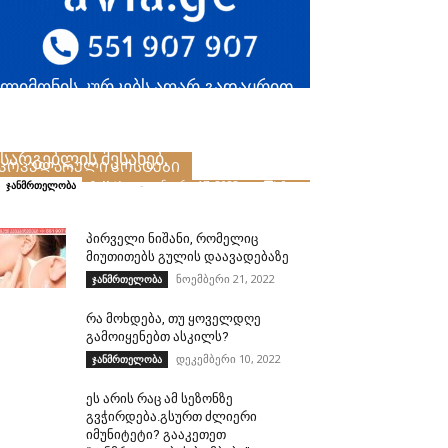
ლიმონის კურკებს აღარ გადაყრით
ამ სტატიის წაკითხვის
შემდეგ.გაიგეთ მეტი მისი
სარგებლის შესახებ.
ᲞᲝᲞᲣᲚᲐᲠᲣᲚᲘ ᲞᲝᲡᲢᲔᲑᲘ
folktips
-
იანვარი 17, 2023
0
ჯანმრთელობა
პირველი ნიშანი, რომელიც
მიუთითებს გულის დაავადებაზე
ნოემბერი 21, 2022
ჯანმრთელობა
რა მოხდება, თუ ყოველდღე
გამოიყენებთ ასკილს?
დეკემბერი 10, 2022
ჯანმრთელობა
ეს არის რაც ამ სეზონზე
გვჭირდება.გსურთ ძლიერი
იმუნიტეტი? გააკეთეთ