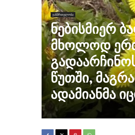
ჯანმრთელობა
ნებისმიერ ბა
მხოლოდ ერ
გადაარჩინოს
წუთში, მაგრ
ადამიანმა იც