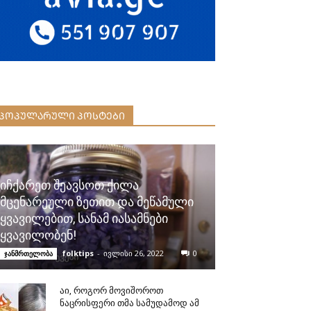
ᲞᲝᲞᲣᲚᲐᲠᲣᲚᲘ ᲞᲝᲡᲢᲔᲑᲘ
იჩქარეთ შეავსოთ ქილა
მცენარეული ზეთით და მეწამული
ყვავილებით, სანამ იასამნები
ყვავილობენ!
folktips
-
ივლისი 26, 2022
0
ჯანმრთელობა
აი, როგორ მოვიშოროთ
ნაცრისფერი თმა სამუდამოდ ამ