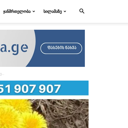
ᲯᲐᲜᲛᲠᲗᲔᲚᲝᲑᲐ
ᲡᲘᲚᲐᲛᲐᲖᲔ
...