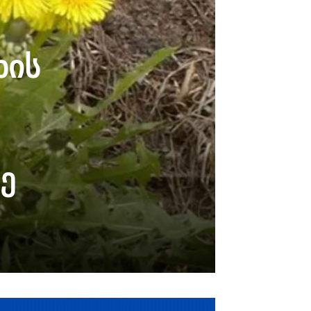
ხის
ე