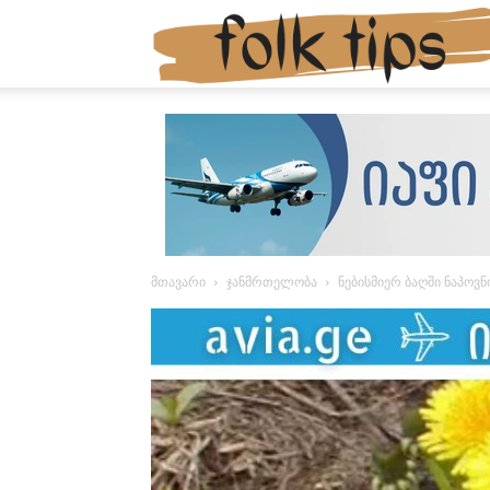
მთავარი
ჯანმრთელობა
ნებისმიერ ბაღში ნაპოვ