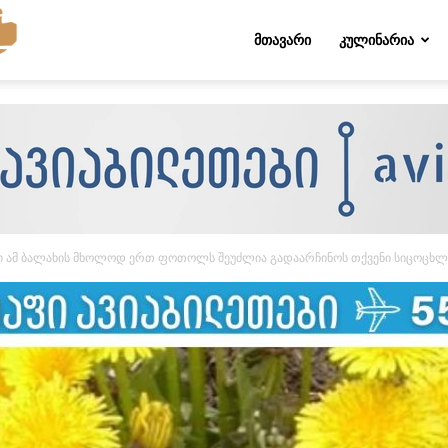
Folktips.org
ᲛᲗᲐᲕᲐᲠᲘ
ᲙᲣᲚᲘᲜᲐᲠᲘᲐ
ნი ამ ბალახის მხოლოდ ერთ ფოთოლს შეუძლია გადაარჩინოს თქვენი სიცოცხლე