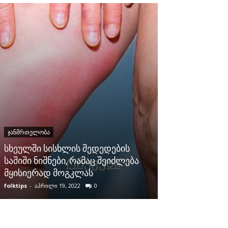
ᲯᲐᲜᲛᲠᲗᲔᲚᲝᲑᲐ
ᲯᲐᲜᲛᲠᲗᲔᲚᲝᲑᲐ
დალიეთ კურკ
სხეულში სისხლის შედედების
გასააქტიურე
საშიში ნიშნები, რამაც შეიძლება
ორგანიზმის
მყისიერად მოგკლას
დეტოქსიკაცი
folktips
-
აპრილი 19, 2022
0
folktips
-
მარტი 30,