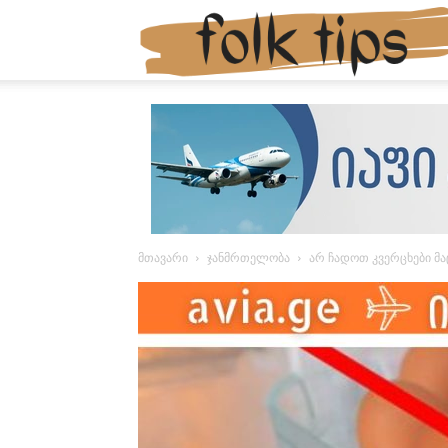
მთავარი
ჯანმრთელობა
არ ჩადოთ კვერცხები მაც