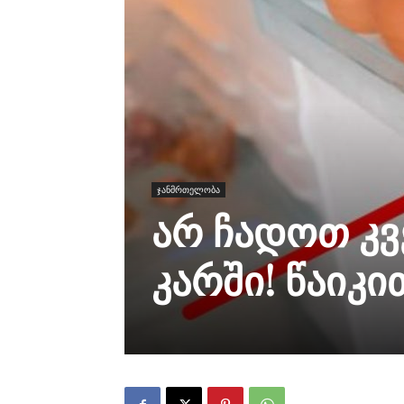
ჯანმრთელობა
არ ჩადოთ კვ
კარში! წაიკი