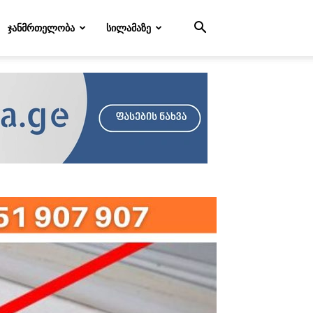
ᲯᲐᲜᲛᲠᲗᲔᲚᲝᲑᲐ
ᲡᲘᲚᲐᲛᲐᲖᲔ