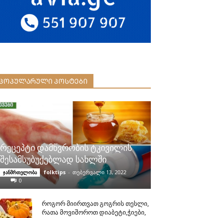
ᲞᲝᲞᲣᲚᲐᲠᲣᲚᲘ ᲞᲝᲡᲢᲔᲑᲘ
რეცეპტი დამწვრობის ტკივილის
შესამსუბუქებლად სახლში
folktips
-
თებერვალი 13, 2022
ჯანმრთელობა
0
როგორ მიირთვათ გოგრის თესლი,
რათა მოვიშოროთ დიაბეტი,ჭიები,