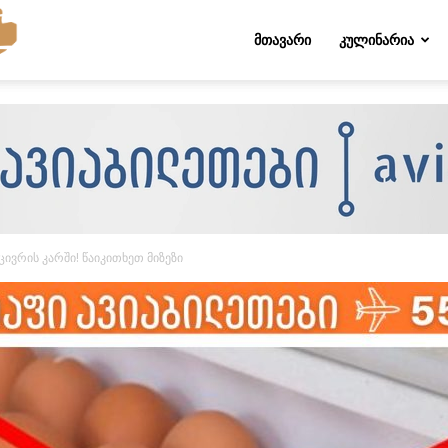
Folktips.org
ᲛᲗᲐᲕᲐᲠᲘ
ᲙᲣᲚᲘᲜᲐᲠᲘᲐ
ივრის კარში! წაიკითხეთ მიზეზი