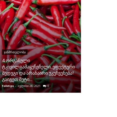
ᲯᲐᲜᲛᲠᲗᲔᲚᲝᲑᲐ
ᲯᲐᲜᲛᲠᲗᲔᲚᲝᲑᲐ
4 ორგანული
ტკივილგამაყუჩებელი, ეფექტური
ამ ნარევიდან
შედეგი და არანაირი უკუჩვენება!
ფეხებზე სოკ
გაიგეთ მეტი…
გაქრება.
folktips
-
ივლისი 28, 2021
0
folktips
-
მარტი 28,