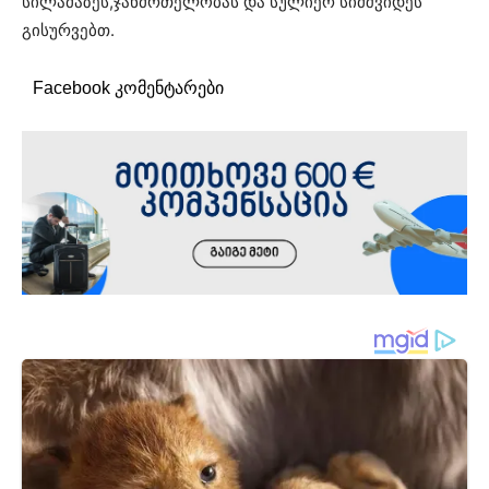
სილამაზეს,ჯანმრთელობას და სულიერ სიმშვიდეს
გისურვებთ.
Facebook კომენტარები