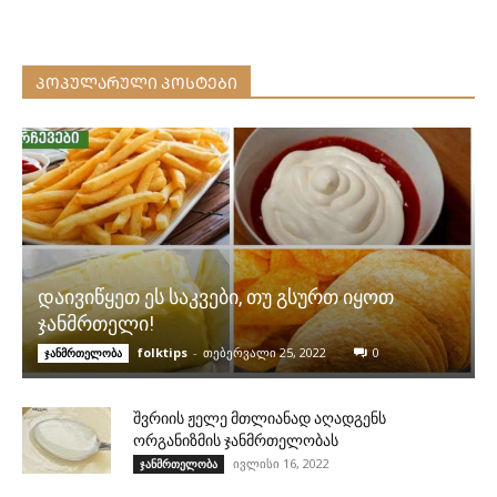
ᲞᲝᲞᲣᲚᲐᲠᲣᲚᲘ ᲞᲝᲡᲢᲔᲑᲘ
დაივიწყეთ ეს საკვები, თუ გსურთ იყოთ
ჯანმრთელი!
folktips
-
თებერვალი 25, 2022
0
ჯანმრთელობა
შვრიის ჟელე მთლიანად აღადგენს
ორგანიზმის ჯანმრთელობას
ივლისი 16, 2022
ჯანმრთელობა