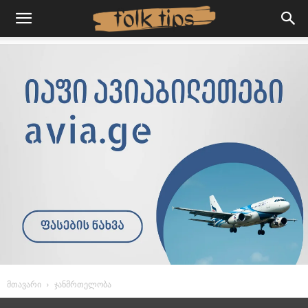
მთავარი
ჯანმრთელობა