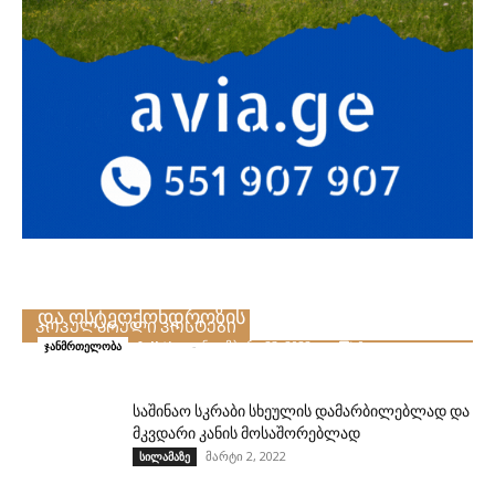
უგემრიელესი ბრინჯის კვასის მომზადება,
რომელიც დაგეხმარებათ ზურგის ტკივილისა
და ოსტეოქონდროზის დროს
ᲞᲝᲞᲣᲚᲐᲠᲣᲚᲘ ᲞᲝᲡᲢᲔᲑᲘ
folktips
-
ნოემბერი 23, 2022
0
ჯანმრთელობა
საშინაო სკრაბი სხეულის დამარბილებლად და
მკვდარი კანის მოსაშორებლად
მარტი 2, 2022
სილამაზე