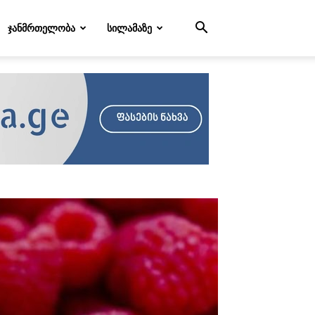
ᲯᲐᲜᲛᲠᲗᲔᲚᲝᲑᲐ
ᲡᲘᲚᲐᲛᲐᲖᲔ