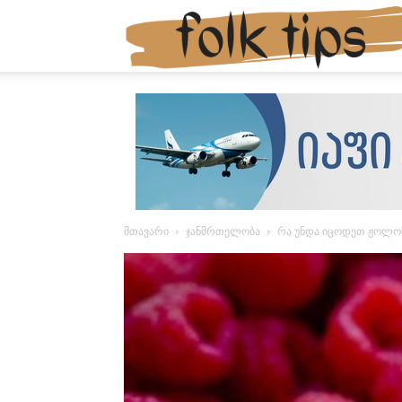
მთავარი
ჯანმრთელობა
რა უნდა იცოდეთ ჟოლოს