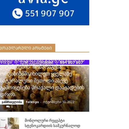
ᲞᲝᲞᲣᲚᲐᲠᲣᲚᲘ ᲞᲝᲡᲢᲔᲑᲘ
ზამთრისთვის რაც გვჭირდება არის
ვიტამინების “მომარაგება”
ორგანიზმში,იხილეთ ყველაზე
ნატურალური მეთოდი.ასევე
გამოიყენება მრავალი დაავადების
დროს.
folktips
-
ოქტომბერი 10, 2022
ჯანმრთელობა
0
მონღოლური რეცეპტი
სტენოკარდიის სამკურნალოდ