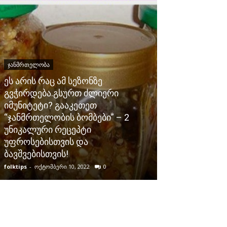
ᲯᲐᲜᲛᲠᲗᲔᲚᲝᲑᲐ
ეს არის რაც ამ სეზონზე
გვჭირდება.გსურთ ძლიერი
იმუნიტეტი? გააკეთეთ
ᲯᲐᲜᲛᲠᲗᲔᲚᲝᲑᲐ
“ჯანმრთელობის ბომბები” – 2
უნიკალური რეცეპტი
ეს წვენი მხო
უფროსებისთვის და
გადაცილებუ
ბავშვებისთვის!
და ფარისებრ
folktips
-
ოქტომბერი 10, 2022
0
folktips
-
ივლისი 21