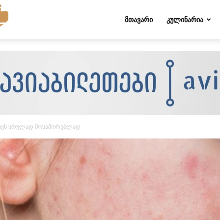
Folktips.org
ᲛᲗᲐᲕᲐᲠᲘ
ᲙᲣᲚᲘᲜᲐᲠᲘᲐ
კნეს სრულად მოსაშორებლად