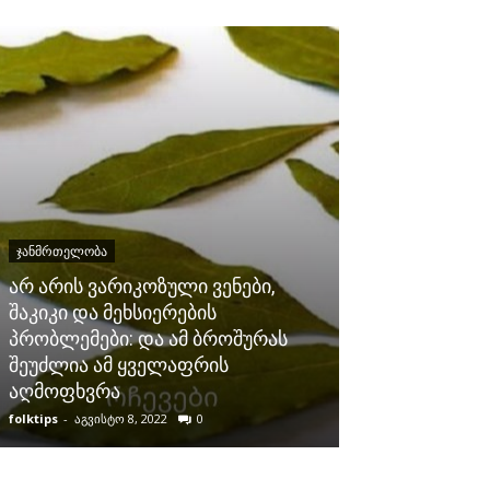
ᲯᲐᲜᲛᲠᲗᲔᲚᲝᲑᲐ
არ არის ვარიკოზული ვენები,
ᲯᲐᲜᲛᲠᲗᲔᲚᲝᲑᲐ
შაკიკი და მეხსიერების
პრობლემები: და ამ ბროშურას
როგორ დავლი
შეუძლია ამ ყველაფრის
წონის დასაკ
აღმოფხვრა
მნიშვნელოვა
folktips
-
აგვისტო 8, 2022
0
folktips
-
მაისი 3, 2