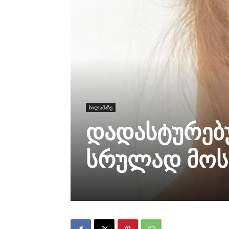
სილამაზე
დადასტურებუ
სრულად მო