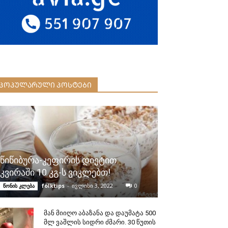
ᲞᲝᲞᲣᲚᲐᲠᲣᲚᲘ ᲞᲝᲡᲢᲔᲑᲘ
წიწიბურა-კეფირის დიეტით
კვირაში 10 კგ-ს ვიკლებთ!
folktips
-
ივლისი 3, 2022
0
წონის კლება
მან მიიღო აბაზანა და დაუმატა 500
მლ ვაშლის სიდრი ძმარი. 30 წუთის