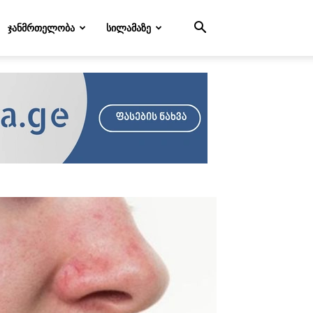
ᲯᲐᲜᲛᲠᲗᲔᲚᲝᲑᲐ
ᲡᲘᲚᲐᲛᲐᲖᲔ