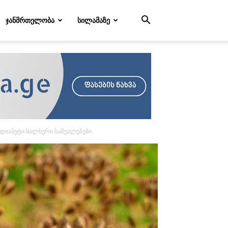
ᲯᲐᲜᲛᲠᲗᲔᲚᲝᲑᲐ
ᲡᲘᲚᲐᲛᲐᲖᲔ
დიაბეტი.ხალხური საშუალებები.