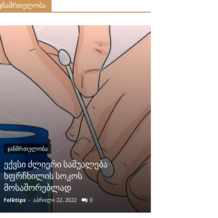
ჯნამრთელობა
ᲯᲐᲜᲛᲠᲗᲔᲚᲝᲑᲐ
ექვსი ძლიერი საშუალება
ᲯᲐᲜᲛᲠᲗᲔᲚᲝᲑᲐ
ხფრჩხილის სოკოს
მოსაშორებლად
ხველისა და გ
folktips
-
აპრილი 22, 2022
0
folktips
-
მაისი 11, 