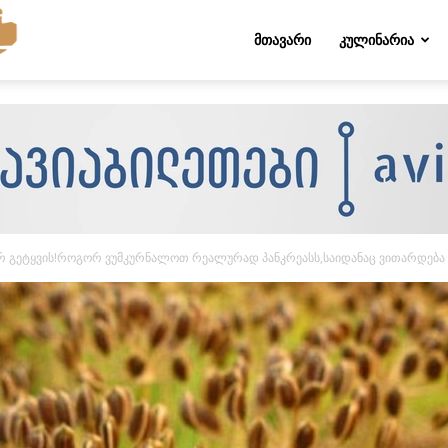
Folktips.org
ᲛᲗᲐᲕᲐᲠᲘ
ᲙᲣᲚᲘᲜᲐᲠᲘᲐ
არ გეტყვის!როგორ ვუმკურნალოთ რეალურად პანკრეასს,საიდანაც ვითარდება 