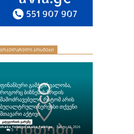
ᲞᲝᲞᲣᲚᲐᲠᲣᲚᲘ ᲞᲝᲡᲢᲔᲑᲘ
ფინანსური გამჭვირვალობა,
როგორც ბიზნესის ზრდის
მამოძრავებელი: რატომ არის
ბუღალტრული სერვისი თქვენი
მთავარი აქტივი
კატეგორიის გარეშე
shako_folktips shako_folktips
-
მარტი 12, 2026
0