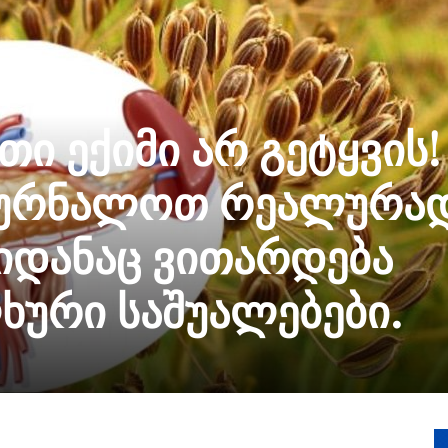
ი ექიმი არ გეტყვის!
კურნალოთ რეალურა
აიდანაც ვითარდება
ხური საშუალებები.