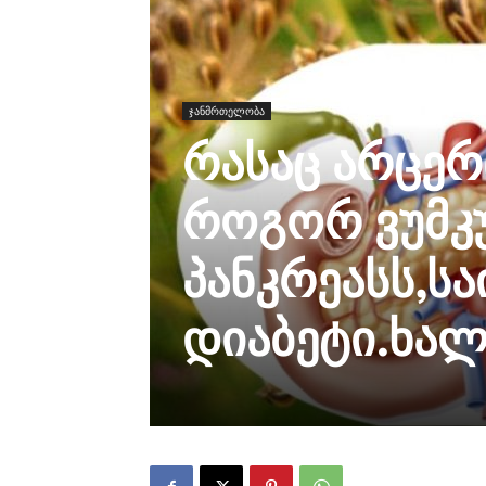
ჯანმრთელობა
რასაც არცერთ
როგორ ვუმ
პანკრეასს,ს
დიაბეტი.ხალ