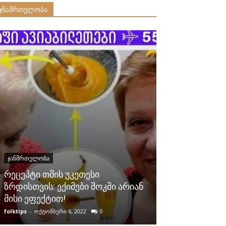
ჯნამრთელობა
ᲯᲐᲜᲛᲠᲗᲔᲚᲝᲑᲐ
ᲯᲐᲜᲛᲠᲗᲔᲚᲝᲑᲐ
რეცეპტი თმის უკეთესი
მითები ქოლე
ზრდისთვის: ექიმები შოკში არიან
ათეროსკლერო
მისი ეფექტით!
რომელთა და
folktips
-
ოქტომბერი 6, 2022
0
folktips
-
აგვისტო 1