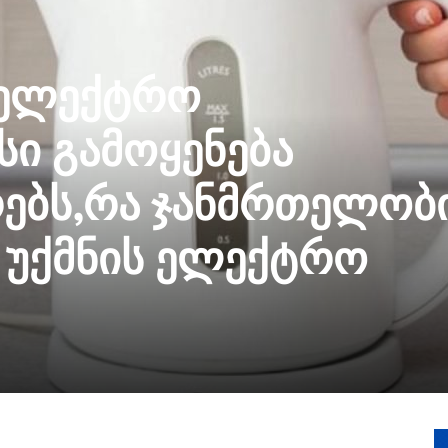
 ელექტრო
სი გამოყენება
ებს,რა ჯანმრთელობ
 უქმნის ელექტრო