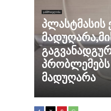
ჯანმრთელობა
პლასტმასის
მადუღარა,მი
გაგვანადგურ
პრობლემებს
მადუღარა