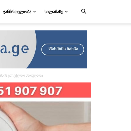
ᲯᲐᲜᲛᲠᲗᲔᲚᲝᲑᲐ
ᲡᲘᲚᲐᲛᲐᲖᲔ
ქმნის ელექტრო მადუღარა