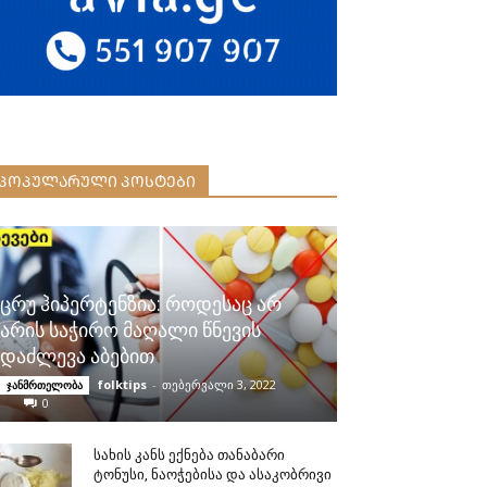
ᲞᲝᲞᲣᲚᲐᲠᲣᲚᲘ ᲞᲝᲡᲢᲔᲑᲘ
ცრუ ჰიპერტენზია: როდესაც არ
არის საჭირო მაღალი წნევის
დაძლევა აბებით
folktips
-
თებერვალი 3, 2022
ჯანმრთელობა
0
სახის კანს ექნება თანაბარი
ტონუსი, ნაოჭებისა და ასაკობრივი