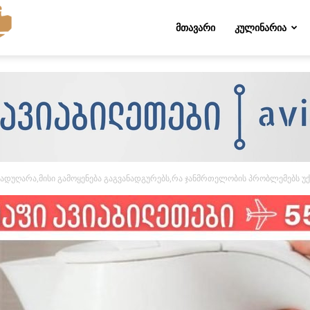
Folktips.org
ᲛᲗᲐᲕᲐᲠᲘ
ᲙᲣᲚᲘᲜᲐᲠᲘᲐ
ადუღარა,მისი გამოყენება გაგვანადგურებს,რა ჯანმრთელობის პრობლემებს უ