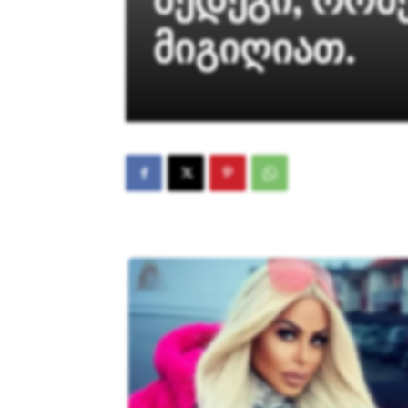
მიგიღიათ.